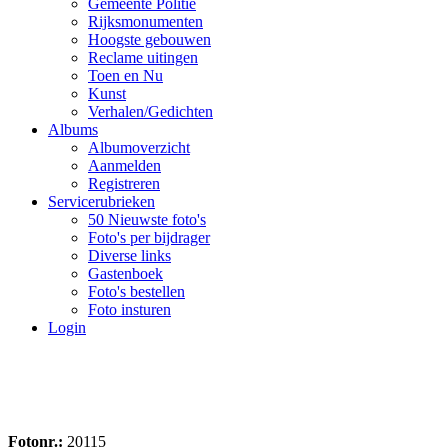
Gemeente Politie
Rijksmonumenten
Hoogste gebouwen
Reclame uitingen
Toen en Nu
Kunst
Verhalen/Gedichten
Albums
Albumoverzicht
Aanmelden
Registreren
Servicerubrieken
50 Nieuwste foto's
Foto's per bijdrager
Diverse links
Gastenboek
Foto's bestellen
Foto insturen
Login
Fotonr.:
20115