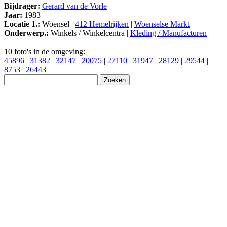
Bijdrager:
Gerard van de Vorle
Jaar:
1983
Locatie 1.:
Woensel |
412 Hemelrijken
|
Woenselse Markt
Onderwerp.:
Winkels / Winkelcentra |
Kleding / Manufacturen
10 foto's in de omgeving:
45896
|
31382
|
32147
|
20075
|
27110
|
31947
|
28129
|
29544
|
8753
|
26443