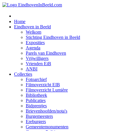
Home
Eindhoven in Beeld
Welkom
Stichting Eindhoven in Beeld
Exposities
Agenda
Parels van Eindhoven
Vrijwilligers
Vrienden EiB
ANBI
Collecties
Fotoarchief
Filmoverzicht EIB
Filmoverzicht Lumière
Bibliotheek
Publicaties
Bidprentjes
Brievenhoofden/nota's
Burgemeesters
Ereburgers
Gemeentemonumenten