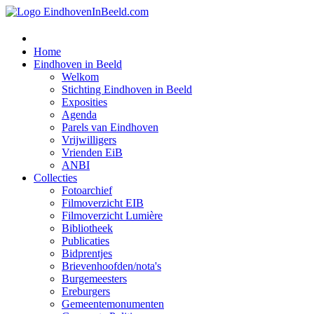
Home
Eindhoven in Beeld
Welkom
Stichting Eindhoven in Beeld
Exposities
Agenda
Parels van Eindhoven
Vrijwilligers
Vrienden EiB
ANBI
Collecties
Fotoarchief
Filmoverzicht EIB
Filmoverzicht Lumière
Bibliotheek
Publicaties
Bidprentjes
Brievenhoofden/nota's
Burgemeesters
Ereburgers
Gemeentemonumenten