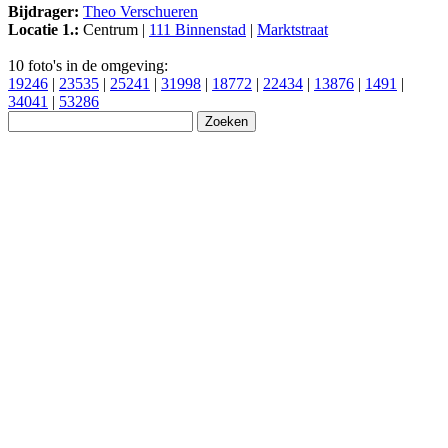
Bijdrager:
Theo Verschueren
Locatie 1.:
Centrum |
111 Binnenstad
|
Marktstraat
10 foto's in de omgeving:
19246
|
23535
|
25241
|
31998
|
18772
|
22434
|
13876
|
1491
|
34041
|
53286