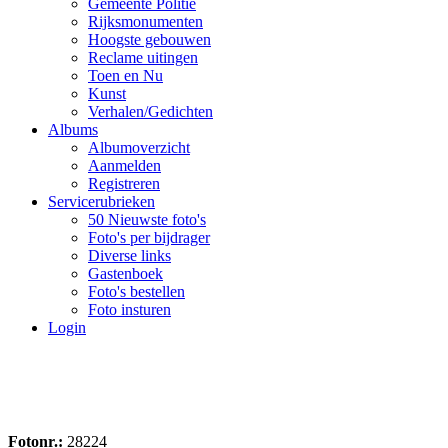
Gemeente Politie
Rijksmonumenten
Hoogste gebouwen
Reclame uitingen
Toen en Nu
Kunst
Verhalen/Gedichten
Albums
Albumoverzicht
Aanmelden
Registreren
Servicerubrieken
50 Nieuwste foto's
Foto's per bijdrager
Diverse links
Gastenboek
Foto's bestellen
Foto insturen
Login
Fotonr.:
28224