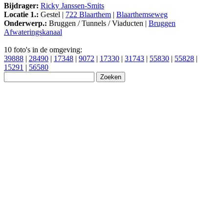
Bijdrager:
Ricky Janssen-Smits
Locatie 1.:
Gestel |
722 Blaarthem
|
Blaarthemseweg
Onderwerp.:
Bruggen / Tunnels / Viaducten |
Bruggen
Afwateringskanaal
10 foto's in de omgeving:
39888
|
28490
|
17348
|
9072
|
17330
|
31743
|
55830
|
55828
|
15291
|
56580