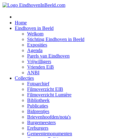
Home
Eindhoven in Beeld
Welkom
Stichting Eindhoven in Beeld
Exposities
Agenda
Parels van Eindhoven
Vrijwilligers
Vrienden EiB
ANBI
Collecties
Fotoarchief
Filmoverzicht EIB
Filmoverzicht Lumière
Bibliotheek
Publicaties
Bidprentjes
Brievenhoofden/nota's
Burgemeesters
Ereburgers
Gemeentemonumenten