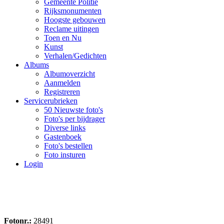
Gemeente Politie
Rijksmonumenten
Hoogste gebouwen
Reclame uitingen
Toen en Nu
Kunst
Verhalen/Gedichten
Albums
Albumoverzicht
Aanmelden
Registreren
Servicerubrieken
50 Nieuwste foto's
Foto's per bijdrager
Diverse links
Gastenboek
Foto's bestellen
Foto insturen
Login
Fotonr.:
28491