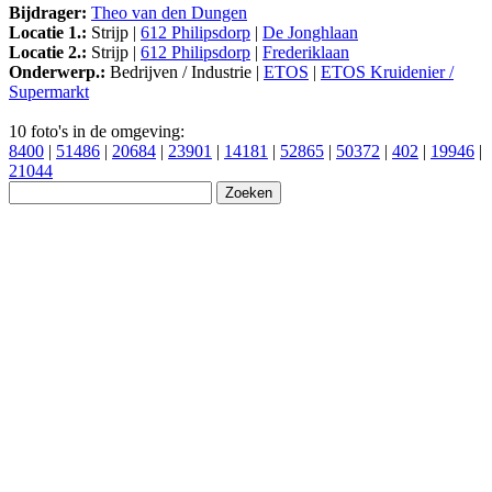
Bijdrager:
Theo van den Dungen
Locatie 1.:
Strijp |
612 Philipsdorp
|
De Jonghlaan
Locatie 2.:
Strijp |
612 Philipsdorp
|
Frederiklaan
Onderwerp.:
Bedrijven / Industrie |
ETOS
|
ETOS Kruidenier /
Supermarkt
10 foto's in de omgeving:
8400
|
51486
|
20684
|
23901
|
14181
|
52865
|
50372
|
402
|
19946
|
21044