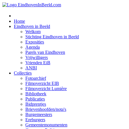
Home
Eindhoven in Beeld
Welkom
Stichting Eindhoven in Beeld
Exposities
Agenda
Parels van Eindhoven
Vrijwilligers
Vrienden EiB
ANBI
Collecties
Fotoarchief
Filmoverzicht EIB
Filmoverzicht Lumière
Bibliotheek
Publicaties
Bidprentjes
Brievenhoofden/nota's
Burgemeesters
Ereburgers
Gemeentemonumenten