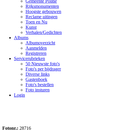
Gemeente Politie
Rijksmonumenten
Hoogste gebouwen
Reclame uitingen
Toen en Nu
Kunst
Verhalen/Gedichten
Albums
Albumoverzicht
Aanmelden
Registreren
Servicerubrieken
50 Nieuwste foto's
Foto's per bijdrager
Diverse links
Gastenboek
Foto's bestellen
Foto insturen
Login
Fotonr.:
28716