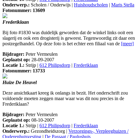
Onderwerp.:
Scholen / Onderwijs |
Huishoudscholen
|
Maris Stella
Fotonummer: 13609
Frederiklaan
Bij foto #1830 was duidelijk geworden dat de winkel links ooit een
slagerij en ook een drogisterij is geweest. Tegenwoordig zit daar een
postzegelhandel. Op deze foto is het echter een filiaal van de
[meer]
Bijdrager:
Peter Vermeulen
Geplaatst op:
28-09-2007
Locatie 1.:
Strijp |
612 Philipsdorp
|
Frederiklaan
Fotonummer: 13733
Huize De Heuvel
Deze ansichtkaart kreeg ik onlangs in bezit. Het onderschrift zou
voldoende moeten zeggen maar waar was dit nou precies in de
Frederiklaan?
Bijdrager:
Peter Vermeulen
Geplaatst op:
08-10-2007
Locatie 1.:
Strijp |
612 Philipsdorp
|
Frederiklaan
Onderwerp.:
Gezondheidszorg |
Verzorgings-, Verpleeghuizen /
Ouderenhuisvesting
|
De Passaat / Paulushuis