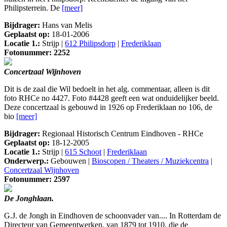
Philipsterrein. De
[meer]
Bijdrager:
Hans van Melis
Geplaatst op:
18-01-2006
Locatie 1.:
Strijp |
612 Philipsdorp
|
Frederiklaan
Fotonummer: 2252
Concertzaal Wijnhoven
Dit is de zaal die Wil bedoelt in het alg. commentaar, alleen is dit
foto RHCe no 4427. Foto #4428 geeft een wat onduidelijker beeld.
Deze concertzaal is gebouwd in 1926 op Frederiklaan no 106, de
bio
[meer]
Bijdrager:
Regionaal Historisch Centrum Eindhoven - RHCe
Geplaatst op:
18-12-2005
Locatie 1.:
Strijp |
615 Schoot
|
Frederiklaan
Onderwerp.:
Gebouwen |
Bioscopen / Theaters / Muziekcentra
|
Concertzaal Wijnhoven
Fotonummer: 2597
De Jonghlaan.
G.J. de Jongh in Eindhoven de schoonvader van.... In Rotterdam de
Directeur van Gemeentwerken, van 1879 tot 1910, die de