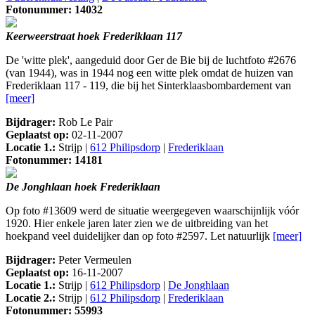
Fotonummer: 14032
Keerweerstraat hoek Frederiklaan 117
De 'witte plek', aangeduid door Ger de Bie bij de luchtfoto #2676
(van 1944), was in 1944 nog een witte plek omdat de huizen van
Frederiklaan 117 - 119, die bij het Sinterklaasbombardement van
[meer]
Bijdrager:
Rob Le Pair
Geplaatst op:
02-11-2007
Locatie 1.:
Strijp |
612 Philipsdorp
|
Frederiklaan
Fotonummer: 14181
De Jonghlaan hoek Frederiklaan
Op foto #13609 werd de situatie weergegeven waarschijnlijk vóór
1920. Hier enkele jaren later zien we de uitbreiding van het
hoekpand veel duidelijker dan op foto #2597. Let natuurlijk
[meer]
Bijdrager:
Peter Vermeulen
Geplaatst op:
16-11-2007
Locatie 1.:
Strijp |
612 Philipsdorp
|
De Jonghlaan
Locatie 2.:
Strijp |
612 Philipsdorp
|
Frederiklaan
Fotonummer: 55993