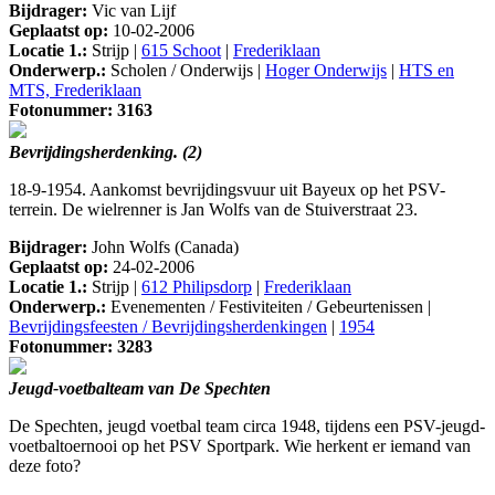
Bijdrager:
Vic van Lijf
Geplaatst op:
10-02-2006
Locatie 1.:
Strijp |
615 Schoot
|
Frederiklaan
Onderwerp.:
Scholen / Onderwijs |
Hoger Onderwijs
|
HTS en
MTS, Frederiklaan
Fotonummer: 3163
Bevrijdingsherdenking. (2)
18-9-1954. Aankomst bevrijdingsvuur uit Bayeux op het PSV-
terrein. De wielrenner is Jan Wolfs van de Stuiverstraat 23.
Bijdrager:
John Wolfs (Canada)
Geplaatst op:
24-02-2006
Locatie 1.:
Strijp |
612 Philipsdorp
|
Frederiklaan
Onderwerp.:
Evenementen / Festiviteiten / Gebeurtenissen |
Bevrijdingsfeesten / Bevrijdingsherdenkingen
|
1954
Fotonummer: 3283
Jeugd-voetbalteam van De Spechten
De Spechten, jeugd voetbal team circa 1948, tijdens een PSV-jeugd-
voetbaltoernooi op het PSV Sportpark. Wie herkent er iemand van
deze foto?