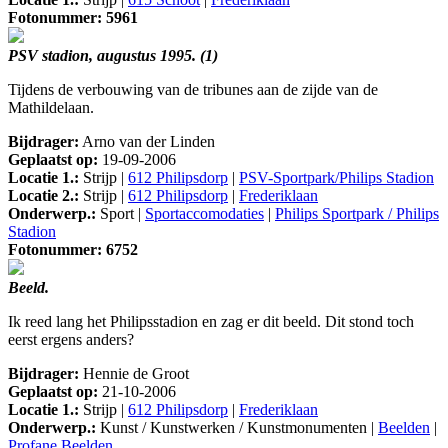
Fotonummer: 5961
PSV stadion, augustus 1995. (1)
Tijdens de verbouwing van de tribunes aan de zijde van de
Mathildelaan.
Bijdrager:
Arno van der Linden
Geplaatst op:
19-09-2006
Locatie 1.:
Strijp |
612 Philipsdorp
|
PSV-Sportpark/Philips Stadion
Locatie 2.:
Strijp |
612 Philipsdorp
|
Frederiklaan
Onderwerp.:
Sport |
Sportaccomodaties
|
Philips Sportpark / Philips
Stadion
Fotonummer: 6752
Beeld.
Ik reed lang het Philipsstadion en zag er dit beeld. Dit stond toch
eerst ergens anders?
Bijdrager:
Hennie de Groot
Geplaatst op:
21-10-2006
Locatie 1.:
Strijp |
612 Philipsdorp
|
Frederiklaan
Onderwerp.:
Kunst / Kunstwerken / Kunstmonumenten |
Beelden
|
Profane Beelden