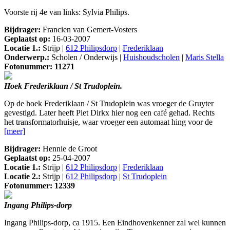
Voorste rij 4e van links: Sylvia Philips.
Bijdrager:
Francien van Gemert-Vosters
Geplaatst op:
16-03-2007
Locatie 1.:
Strijp |
612 Philipsdorp
|
Frederiklaan
Onderwerp.:
Scholen / Onderwijs |
Huishoudscholen
|
Maris Stella
Fotonummer: 11271
Hoek Frederiklaan / St Trudoplein.
Op de hoek Frederiklaan / St Trudoplein was vroeger de Gruyter
gevestigd. Later heeft Piet Dirkx hier nog een café gehad. Rechts
het transformatorhuisje, waar vroeger een automaat hing voor de
[meer]
Bijdrager:
Hennie de Groot
Geplaatst op:
25-04-2007
Locatie 1.:
Strijp |
612 Philipsdorp
|
Frederiklaan
Locatie 2.:
Strijp |
612 Philipsdorp
|
St Trudoplein
Fotonummer: 12339
Ingang Philips-dorp
Ingang Philips-dorp, ca 1915. Een Eindhovenkenner zal wel kunnen