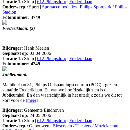
Locatie 1.:
Strijp |
612 Philipsdorp
|
Frederiklaan
Onderwerp.:
Sport |
Sportaccomodaties
|
Philips Sportpark / Philips
Stadion
Fotonummer: 3749
Frederiklaan. (2)
.
Bijdrager:
Henk Meelen
Geplaatst op:
03-04-2006
Locatie 1.:
Strijp |
612 Philipsdorp
|
Frederiklaan
Fotonummer: 4249
Jubileumhal.
Mathildelaan 81, Philips Ontspanningscentrum (POC) - gezien
vanaf de Frederiklaan. En wat we hoofdzakelijk zien is de
Jubileumhal. En dan waarschijnlijk in het uiterlijk zoals we dit tot
kort voor de
[meer]
Bijdrager:
Gemeente Eindhoven
Geplaatst op:
24-05-2006
Locatie 1.:
Strijp |
612 Philipsdorp
|
Frederiklaan
Onderwerp.:
Gebouwen |
Bioscopen / Theaters / Muziekcentra
|