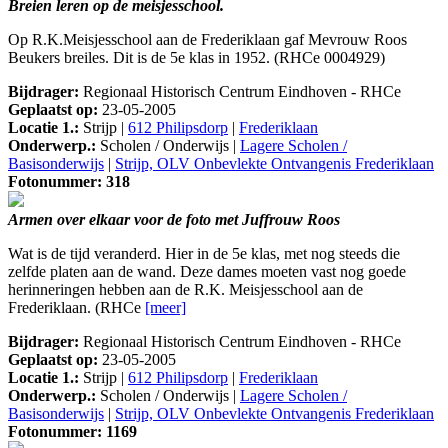
Breien leren op de meisjesschool.
Op R.K.Meisjesschool aan de Frederiklaan gaf Mevrouw Roos
Beukers breiles. Dit is de 5e klas in 1952. (RHCe 0004929)
Bijdrager:
Regionaal Historisch Centrum Eindhoven - RHCe
Geplaatst op:
23-05-2005
Locatie 1.:
Strijp |
612 Philipsdorp
|
Frederiklaan
Onderwerp.:
Scholen / Onderwijs |
Lagere Scholen /
Basisonderwijs
|
Strijp, OLV Onbevlekte Ontvangenis Frederiklaan
Fotonummer: 318
Armen over elkaar voor de foto met Juffrouw Roos
Wat is de tijd veranderd. Hier in de 5e klas, met nog steeds die
zelfde platen aan de wand. Deze dames moeten vast nog goede
herinneringen hebben aan de R.K. Meisjesschool aan de
Frederiklaan. (RHCe
[meer]
Bijdrager:
Regionaal Historisch Centrum Eindhoven - RHCe
Geplaatst op:
23-05-2005
Locatie 1.:
Strijp |
612 Philipsdorp
|
Frederiklaan
Onderwerp.:
Scholen / Onderwijs |
Lagere Scholen /
Basisonderwijs
|
Strijp, OLV Onbevlekte Ontvangenis Frederiklaan
Fotonummer: 1169