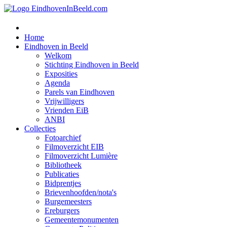
Home
Eindhoven in Beeld
Welkom
Stichting Eindhoven in Beeld
Exposities
Agenda
Parels van Eindhoven
Vrijwilligers
Vrienden EiB
ANBI
Collecties
Fotoarchief
Filmoverzicht EIB
Filmoverzicht Lumière
Bibliotheek
Publicaties
Bidprentjes
Brievenhoofden/nota's
Burgemeesters
Ereburgers
Gemeentemonumenten