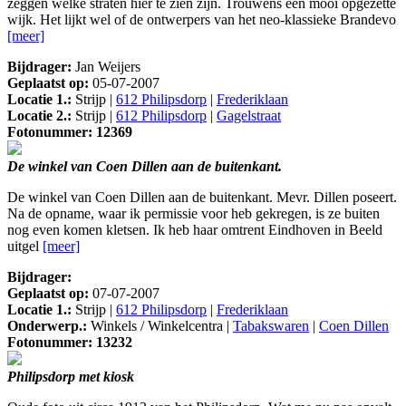
zeggen welke straten hier te zien zijn. Trouwens een mooi opgezette
wijk. Het lijkt wel of de ontwerpers van het neo-klassieke Brandevo
[meer]
Bijdrager:
Jan Weijers
Geplaatst op:
05-07-2007
Locatie 1.:
Strijp |
612 Philipsdorp
|
Frederiklaan
Locatie 2.:
Strijp |
612 Philipsdorp
|
Gagelstraat
Fotonummer: 12369
De winkel van Coen Dillen aan de buitenkant.
De winkel van Coen Dillen aan de buitenkant. Mevr. Dillen poseert.
Na de opname, waar ik permissie voor heb gekregen, is ze buiten
nog even komen kletsen. Ik heb haar omtrent Eindhoven in Beeld
uitgel
[meer]
Bijdrager:
Geplaatst op:
07-07-2007
Locatie 1.:
Strijp |
612 Philipsdorp
|
Frederiklaan
Onderwerp.:
Winkels / Winkelcentra |
Tabakswaren
|
Coen Dillen
Fotonummer: 13232
Philipsdorp met kiosk