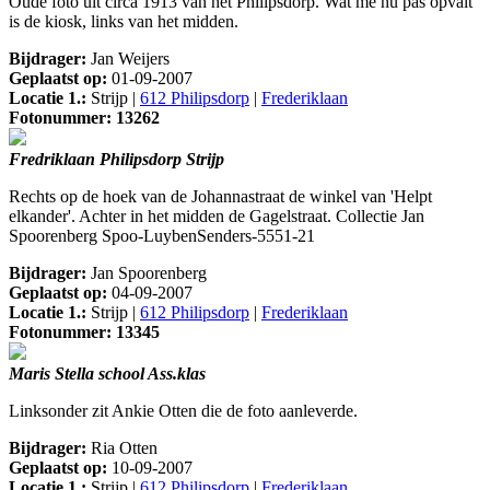
Oude foto uit circa 1913 van het Philipsdorp. Wat me nu pas opvalt
is de kiosk, links van het midden.
Bijdrager:
Jan Weijers
Geplaatst op:
01-09-2007
Locatie 1.:
Strijp |
612 Philipsdorp
|
Frederiklaan
Fotonummer: 13262
Fredriklaan Philipsdorp Strijp
Rechts op de hoek van de Johannastraat de winkel van 'Helpt
elkander'. Achter in het midden de Gagelstraat. Collectie Jan
Spoorenberg Spoo-LuybenSenders-5551-21
Bijdrager:
Jan Spoorenberg
Geplaatst op:
04-09-2007
Locatie 1.:
Strijp |
612 Philipsdorp
|
Frederiklaan
Fotonummer: 13345
Maris Stella school Ass.klas
Linksonder zit Ankie Otten die de foto aanleverde.
Bijdrager:
Ria Otten
Geplaatst op:
10-09-2007
Locatie 1.:
Strijp |
612 Philipsdorp
|
Frederiklaan