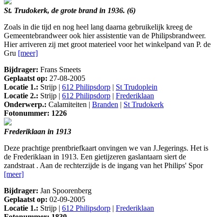
St. Trudokerk, de grote brand in 1936. (6)
Zoals in die tijd en nog heel lang daarna gebruikelijk kreeg de
Gemeentebrandweer ook hier assistentie van de Philipsbrandweer.
Hier arriveren zij met groot materieel voor het winkelpand van P. de
Gru
[meer]
Bijdrager:
Frans Smeets
Geplaatst op:
27-08-2005
Locatie 1.:
Strijp |
612 Philipsdorp
|
St Trudoplein
Locatie 2.:
Strijp |
612 Philipsdorp
|
Frederiklaan
Onderwerp.:
Calamiteiten |
Branden
|
St Trudokerk
Fotonummer: 1226
Frederiklaan in 1913
Deze prachtige prentbriefkaart onvingen we van J.Jegerings. Het is
de Frederiklaan in 1913. Een gietijzeren gaslantaarn siert de
zandstraat . Aan de rechterzijde is de ingang van het Philips' Spor
[meer]
Bijdrager:
Jan Spoorenberg
Geplaatst op:
02-09-2005
Locatie 1.:
Strijp |
612 Philipsdorp
|
Frederiklaan
Fotonummer: 1830