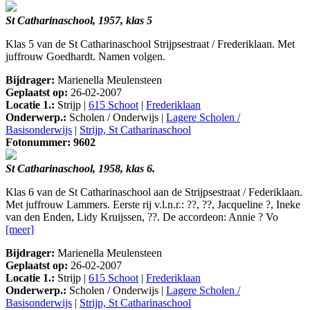
St Catharinaschool, 1957, klas 5
Klas 5 van de St Catharinaschool Strijpsestraat / Frederiklaan. Met
juffrouw Goedhardt. Namen volgen.
Bijdrager:
Marienella Meulensteen
Geplaatst op:
26-02-2007
Locatie 1.:
Strijp |
615 Schoot
|
Frederiklaan
Onderwerp.:
Scholen / Onderwijs |
Lagere Scholen /
Basisonderwijs
|
Strijp, St Catharinaschool
Fotonummer: 9602
St Catharinaschool, 1958, klas 6.
Klas 6 van de St Catharinaschool aan de Strijpsestraat / Federiklaan.
Met juffrouw Lammers. Eerste rij v.l.n.r.: ??, ??, Jacqueline ?, Ineke
van den Enden, Lidy Kruijssen, ??. De accordeon: Annie ? Vo
[meer]
Bijdrager:
Marienella Meulensteen
Geplaatst op:
26-02-2007
Locatie 1.:
Strijp |
615 Schoot
|
Frederiklaan
Onderwerp.:
Scholen / Onderwijs |
Lagere Scholen /
Basisonderwijs
|
Strijp, St Catharinaschool