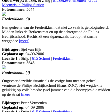
Onderwerp.:
Muziek & Zang |
Muziekevenementen
|
Guus
Meeuwis in Philips Station
Fotonummer: 5644
Frederiklaan. (3)
Een gedeelte van de Frederiklaan dat niet zo vaak is gefotografeerd.
Midden links de Berkenstraat en op de achtergrond de Philips
Bedrijfsschool. Rechts zit een sigarenzaak. Let op het smalle
weggedee
[meer]
Bijdrager:
Sjef van Eijk
Geplaatst op:
04-09-2006
Locatie 1.:
Strijp |
615 Schoot
|
Frederiklaan
Fotonummer: 5645
Frederiklaan. (4)
Ongeveer dezelfde situatie als de vorige foto met een geheel
vernieuwde Philips Bedrijfsschool (thans ROC). Het wegdek is
gelukkig op volle breedte (wel jammer van die boompjes die midden
op de straat
[meer]
Bijdrager:
Peter Vermeulen
Geplaatst op:
04-09-2006
Locatie 1.:
Strijp |
615 Schoot
|
Frederiklaan