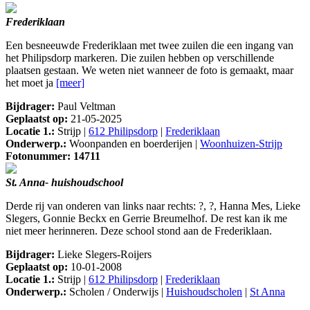
Frederiklaan
Een besneeuwde Frederiklaan met twee zuilen die een ingang van
het Philipsdorp markeren. Die zuilen hebben op verschillende
plaatsen gestaan. We weten niet wanneer de foto is gemaakt, maar
het moet ja
[meer]
Bijdrager:
Paul Veltman
Geplaatst op:
21-05-2025
Locatie 1.:
Strijp |
612 Philipsdorp
|
Frederiklaan
Onderwerp.:
Woonpanden en boerderijen |
Woonhuizen-Strijp
Fotonummer: 14711
St. Anna- huishoudschool
Derde rij van onderen van links naar rechts: ?, ?, Hanna Mes, Lieke
Slegers, Gonnie Beckx en Gerrie Breumelhof. De rest kan ik me
niet meer herinneren. Deze school stond aan de Frederiklaan.
Bijdrager:
Lieke Slegers-Roijers
Geplaatst op:
10-01-2008
Locatie 1.:
Strijp |
612 Philipsdorp
|
Frederiklaan
Onderwerp.:
Scholen / Onderwijs |
Huishoudscholen
|
St Anna