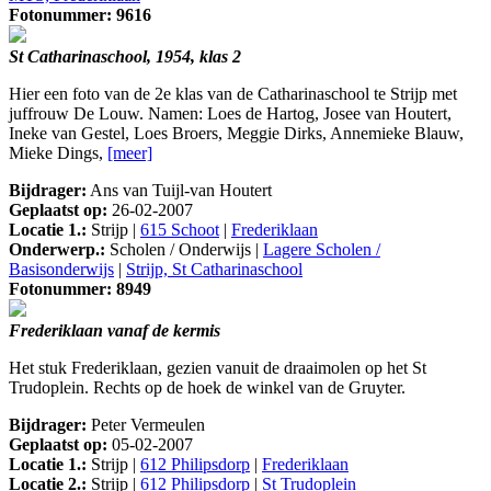
Fotonummer: 9616
St Catharinaschool, 1954, klas 2
Hier een foto van de 2e klas van de Catharinaschool te Strijp met
juffrouw De Louw. Namen: Loes de Hartog, Josee van Houtert,
Ineke van Gestel, Loes Broers, Meggie Dirks, Annemieke Blauw,
Mieke Dings,
[meer]
Bijdrager:
Ans van Tuijl-van Houtert
Geplaatst op:
26-02-2007
Locatie 1.:
Strijp |
615 Schoot
|
Frederiklaan
Onderwerp.:
Scholen / Onderwijs |
Lagere Scholen /
Basisonderwijs
|
Strijp, St Catharinaschool
Fotonummer: 8949
Frederiklaan vanaf de kermis
Het stuk Frederiklaan, gezien vanuit de draaimolen op het St
Trudoplein. Rechts op de hoek de winkel van de Gruyter.
Bijdrager:
Peter Vermeulen
Geplaatst op:
05-02-2007
Locatie 1.:
Strijp |
612 Philipsdorp
|
Frederiklaan
Locatie 2.:
Strijp |
612 Philipsdorp
|
St Trudoplein