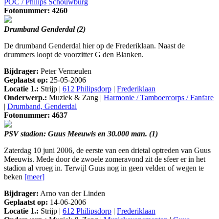
POC / Philips Schouwburg
Fotonummer: 4260
Drumband Genderdal (2)
De drumband Genderdal hier op de Frederiklaan. Naast de
drummers loopt de voorzitter G den Blanken.
Bijdrager:
Peter Vermeulen
Geplaatst op:
25-05-2006
Locatie 1.:
Strijp |
612 Philipsdorp
|
Frederiklaan
Onderwerp.:
Muziek & Zang |
Harmonie / Tamboercorps / Fanfare
|
Drumband, Genderdal
Fotonummer: 4637
PSV stadion: Guus Meeuwis en 30.000 man. (1)
Zaterdag 10 juni 2006, de eerste van een drietal optreden van Guus
Meeuwis. Mede door de zwoele zomeravond zit de sfeer er in het
stadion al vroeg in. Terwijl Guus nog in geen velden of wegen te
beken
[meer]
Bijdrager:
Arno van der Linden
Geplaatst op:
14-06-2006
Locatie 1.:
Strijp |
612 Philipsdorp
|
Frederiklaan