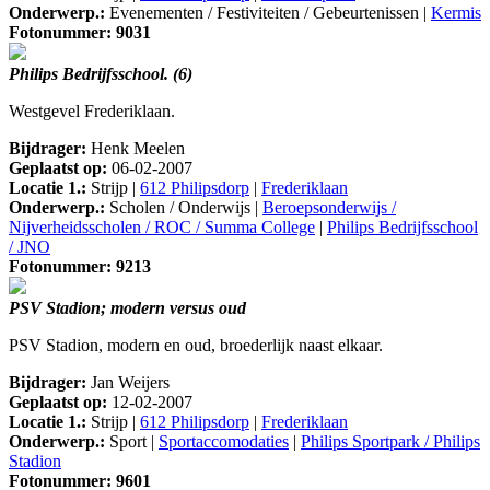
Onderwerp.:
Evenementen / Festiviteiten / Gebeurtenissen |
Kermis
Fotonummer: 9031
Philips Bedrijfsschool. (6)
Westgevel Frederiklaan.
Bijdrager:
Henk Meelen
Geplaatst op:
06-02-2007
Locatie 1.:
Strijp |
612 Philipsdorp
|
Frederiklaan
Onderwerp.:
Scholen / Onderwijs |
Beroepsonderwijs /
Nijverheidsscholen / ROC / Summa College
|
Philips Bedrijfsschool
/ JNO
Fotonummer: 9213
PSV Stadion; modern versus oud
PSV Stadion, modern en oud, broederlijk naast elkaar.
Bijdrager:
Jan Weijers
Geplaatst op:
12-02-2007
Locatie 1.:
Strijp |
612 Philipsdorp
|
Frederiklaan
Onderwerp.:
Sport |
Sportaccomodaties
|
Philips Sportpark / Philips
Stadion
Fotonummer: 9601