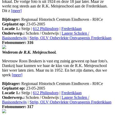
lokaal. De vorige foto is uit 1924 en deze 18 jaar later. Maar ze
werkt nog steeds aan de R.K. Meisjesschool aan de Frederiklaan.
Dit z
[meer]
Bijdrager:
Regionaal Historisch Centrum Eindhoven - RHCe
Geplaatst op:
23-05-2005
Locatie 1.:
Strijp |
612 Philipsdorp
|
Frederiklaan
Onderwerp.:
Scholen / Onderwijs |
Lagere Scholen /
Basisonderwijs
|
Strijp, OLV Onbevlekte Ontvangenis Frederiklaan
Fotonummer: 316
Wederom de R.K. Meisjesschool.
Mevrouw Roos Beukers is vast erg zuinig geweest op haar foto's.
Dankzij haar kunnen we haar 4e klas van de R.K. Meisjesschool
hier weer laten zien. Maar nu in 1952. En het zijn dames, dus we
sprek
[meer]
Bijdrager:
Regionaal Historisch Centrum Eindhoven - RHCe
Geplaatst op:
23-05-2005
Locatie 1.:
Strijp |
612 Philipsdorp
|
Frederiklaan
Onderwerp.:
Scholen / Onderwijs |
Lagere Scholen /
Basisonderwijs
|
Strijp, OLV Onbevlekte Ontvangenis Frederiklaan
Fotonummer: 317