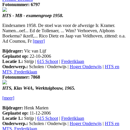
Fotonummer: 6797
HTS - MB - examengroep 1958.
Eindexamen 1958. De stoel was voor de afwezige Ir. Kramer.
Namen...oef... Ed de Tollenaer, ... Wim? Verhoeven, Alphons
Boekema? ikzelf,... Rico Dietz en Jaap van Veldhoven, zittend: o.a.
Ad Coumou, Fr
[meer]
Bijdrager:
Vic van Lijf
Geplaatst op:
22-10-2006
Locatie 1.:
Strijp |
615 Schoot
|
Frederiklaan
Onderwerp.:
Scholen / Onderwijs |
Hoger Onderwijs
|
HTS en
MTS, Frederiklaan
Fotonummer: 7868
HTS, Klas W4A, Werktuigbouw, 1965.
[meer]
Bijdrager:
Henk Marien
Geplaatst op:
11-12-2006
Locatie 1.:
Strijp |
615 Schoot
|
Frederiklaan
Onderwerp.:
Scholen / Onderwijs |
Hoger Onderwijs
|
HTS en
MTS, Frederiklaan