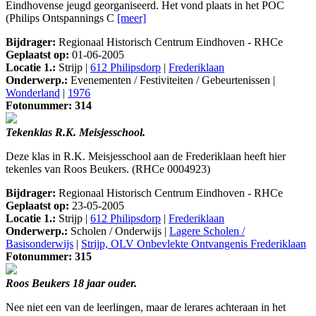
Eindhovense jeugd georganiseerd. Het vond plaats in het POC
(Philips Ontspannings C
[meer]
Bijdrager:
Regionaal Historisch Centrum Eindhoven - RHCe
Geplaatst op:
01-06-2005
Locatie 1.:
Strijp |
612 Philipsdorp
|
Frederiklaan
Onderwerp.:
Evenementen / Festiviteiten / Gebeurtenissen |
Wonderland
|
1976
Fotonummer: 314
Tekenklas R.K. Meisjesschool.
Deze klas in R.K. Meisjesschool aan de Frederiklaan heeft hier
tekenles van Roos Beukers. (RHCe 0004923)
Bijdrager:
Regionaal Historisch Centrum Eindhoven - RHCe
Geplaatst op:
23-05-2005
Locatie 1.:
Strijp |
612 Philipsdorp
|
Frederiklaan
Onderwerp.:
Scholen / Onderwijs |
Lagere Scholen /
Basisonderwijs
|
Strijp, OLV Onbevlekte Ontvangenis Frederiklaan
Fotonummer: 315
Roos Beukers 18 jaar ouder.
Nee niet een van de leerlingen, maar de lerares achteraan in het