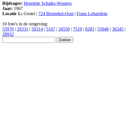
Bijdrager:
Henriette Schalks-Wouters
Jaar:
1967
Locatie 1.:
Gestel |
724 Bennekel-Oost
|
Franz Leharplein
10 foto's in de omgeving:
55970
|
29331
|
56314
|
5167
|
34550
|
7519
|
8283
|
55046
|
36345
|
28932