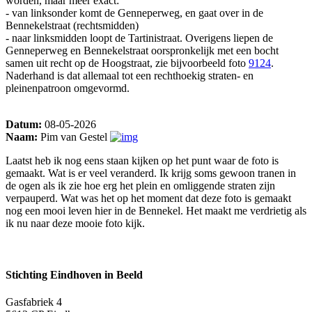
worden, maar meer exact:
- van linksonder komt de Genneperweg, en gaat over in de
Bennekelstraat (rechtsmidden)
- naar linksmidden loopt de Tartinistraat. Overigens liepen de
Genneperweg en Bennekelstraat oorspronkelijk met een bocht
samen uit recht op de Hoogstraat, zie bijvoorbeeld foto
9124
.
Naderhand is dat allemaal tot een rechthoekig straten- en
pleinenpatroon omgevormd.
Datum:
08-05-2026
Naam:
Pim van Gestel
Laatst heb ik nog eens staan kijken op het punt waar de foto is
gemaakt. Wat is er veel veranderd. Ik krijg soms gewoon tranen in
de ogen als ik zie hoe erg het plein en omliggende straten zijn
verpauperd. Wat was het op het moment dat deze foto is gemaakt
nog een mooi leven hier in de Bennekel. Het maakt me verdrietig als
ik nu naar deze mooie foto kijk.
Stichting Eindhoven in Beeld
Gasfabriek 4