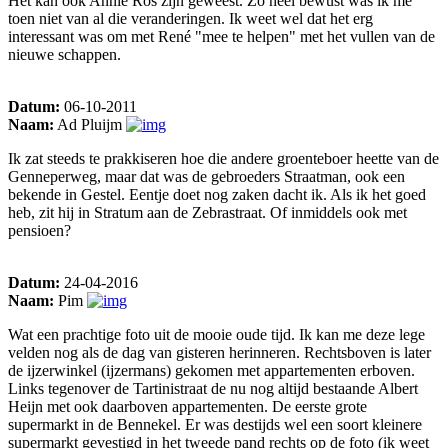
Het kan ook Annie Ros zijn geweest. Zo heel bewust was ik me
toen niet van al die veranderingen. Ik weet wel dat het erg
interessant was om met René "mee te helpen" met het vullen van de
nieuwe schappen.
Datum:
06-10-2011
Naam:
Ad Pluijm
Ik zat steeds te prakkiseren hoe die andere groenteboer heette van de
Genneperweg, maar dat was de gebroeders Straatman, ook een
bekende in Gestel. Eentje doet nog zaken dacht ik. Als ik het goed
heb, zit hij in Stratum aan de Zebrastraat. Of inmiddels ook met
pensioen?
Datum:
24-04-2016
Naam:
Pim
Wat een prachtige foto uit de mooie oude tijd. Ik kan me deze lege
velden nog als de dag van gisteren herinneren. Rechtsboven is later
de ijzerwinkel (ijzermans) gekomen met appartementen erboven.
Links tegenover de Tartinistraat de nu nog altijd bestaande Albert
Heijn met ook daarboven appartementen. De eerste grote
supermarkt in de Bennekel. Er was destijds wel een soort kleinere
supermarkt gevestigd in het tweede pand rechts op de foto (ik weet