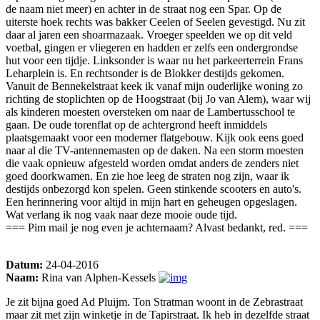
de naam niet meer) en achter in de straat nog een Spar. Op de
uiterste hoek rechts was bakker Ceelen of Seelen gevestigd. Nu zit
daar al jaren een shoarmazaak. Vroeger speelden we op dit veld
voetbal, gingen er vliegeren en hadden er zelfs een ondergrondse
hut voor een tijdje. Linksonder is waar nu het parkeerterrein Frans
Leharplein is. En rechtsonder is de Blokker destijds gekomen.
Vanuit de Bennekelstraat keek ik vanaf mijn ouderlijke woning zo
richting de stoplichten op de Hoogstraat (bij Jo van Alem), waar wij
als kinderen moesten oversteken om naar de Lambertusschool te
gaan. De oude torenflat op de achtergrond heeft inmiddels
plaatsgemaakt voor een moderner flatgebouw. Kijk ook eens goed
naar al die TV-antennemasten op de daken. Na een storm moesten
die vaak opnieuw afgesteld worden omdat anders de zenders niet
goed doorkwamen. En zie hoe leeg de straten nog zijn, waar ik
destijds onbezorgd kon spelen. Geen stinkende scooters en auto's.
Een herinnering voor altijd in mijn hart en geheugen opgeslagen.
Wat verlang ik nog vaak naar deze mooie oude tijd.
=== Pim mail je nog even je achternaam? Alvast bedankt, red. ===
Datum:
24-04-2016
Naam:
Rina van Alphen-Kessels
Je zit bijna goed Ad Pluijm. Ton Stratman woont in de Zebrastraat
maar zit met zijn winketje in de Tapirstraat. Ik heb in dezelfde straat