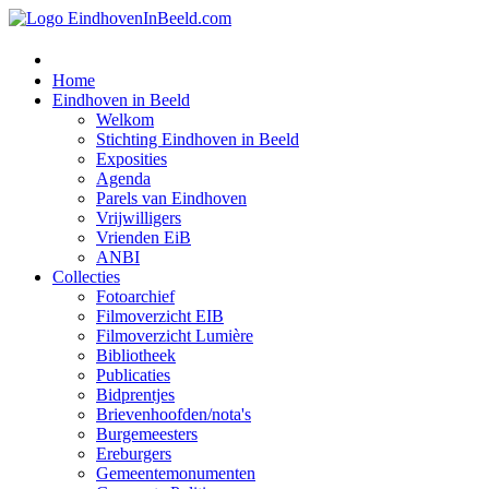
Home
Eindhoven in Beeld
Welkom
Stichting Eindhoven in Beeld
Exposities
Agenda
Parels van Eindhoven
Vrijwilligers
Vrienden EiB
ANBI
Collecties
Fotoarchief
Filmoverzicht EIB
Filmoverzicht Lumière
Bibliotheek
Publicaties
Bidprentjes
Brievenhoofden/nota's
Burgemeesters
Ereburgers
Gemeentemonumenten