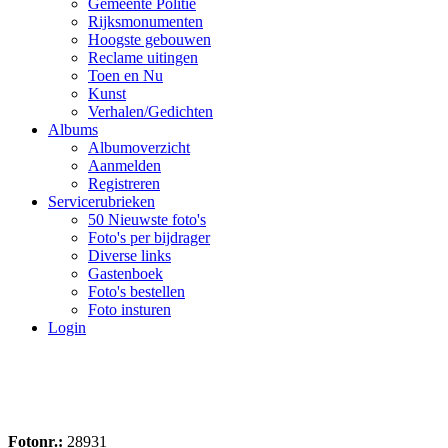
Gemeente Politie
Rijksmonumenten
Hoogste gebouwen
Reclame uitingen
Toen en Nu
Kunst
Verhalen/Gedichten
Albums
Albumoverzicht
Aanmelden
Registreren
Servicerubrieken
50 Nieuwste foto's
Foto's per bijdrager
Diverse links
Gastenboek
Foto's bestellen
Foto insturen
Login
Fotonr.:
28931