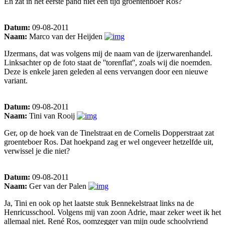
En zat in het eerste pand niet een tijd groentenboer Ros?
Datum:
09-08-2011
Naam:
Marco van der Heijden
IJzermans, dat was volgens mij de naam van de ijzerwarenhandel.
Linksachter op de foto staat de ''torenflat'', zoals wij die noemden.
Deze is enkele jaren geleden al eens vervangen door een nieuwe
variant.
Datum:
09-08-2011
Naam:
Tini van Rooij
Ger, op de hoek van de Tinelstraat en de Cornelis Dopperstraat zat
groenteboer Ros. Dat hoekpand zag er wel ongeveer hetzelfde uit,
verwissel je die niet?
Datum:
09-08-2011
Naam:
Ger van der Palen
Ja, Tini en ook op het laatste stuk Bennekelstraat links na de
Henricusschool. Volgens mij van zoon Adrie, maar zeker weet ik het
allemaal niet. René Ros, oomzegger van mijn oude schoolvriend