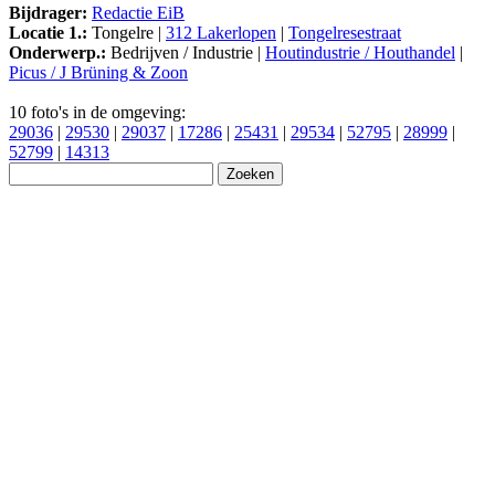
Bijdrager:
Redactie EiB
Locatie 1.:
Tongelre |
312 Lakerlopen
|
Tongelresestraat
Onderwerp.:
Bedrijven / Industrie |
Houtindustrie / Houthandel
|
Picus / J Brüning & Zoon
10 foto's in de omgeving:
29036
|
29530
|
29037
|
17286
|
25431
|
29534
|
52795
|
28999
|
52799
|
14313