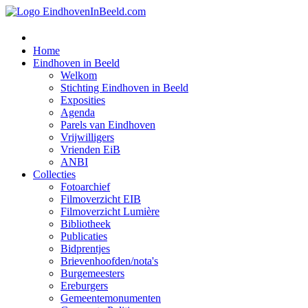
Home
Eindhoven in Beeld
Welkom
Stichting Eindhoven in Beeld
Exposities
Agenda
Parels van Eindhoven
Vrijwilligers
Vrienden EiB
ANBI
Collecties
Fotoarchief
Filmoverzicht EIB
Filmoverzicht Lumière
Bibliotheek
Publicaties
Bidprentjes
Brievenhoofden/nota's
Burgemeesters
Ereburgers
Gemeentemonumenten