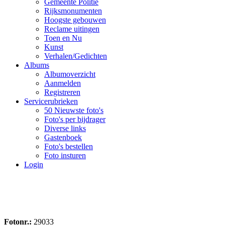
Gemeente Politie
Rijksmonumenten
Hoogste gebouwen
Reclame uitingen
Toen en Nu
Kunst
Verhalen/Gedichten
Albums
Albumoverzicht
Aanmelden
Registreren
Servicerubrieken
50 Nieuwste foto's
Foto's per bijdrager
Diverse links
Gastenboek
Foto's bestellen
Foto insturen
Login
Fotonr.:
29033