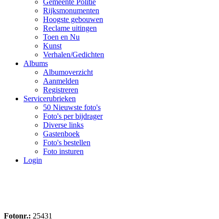
Gemeente Politie
Rijksmonumenten
Hoogste gebouwen
Reclame uitingen
Toen en Nu
Kunst
Verhalen/Gedichten
Albums
Albumoverzicht
Aanmelden
Registreren
Servicerubrieken
50 Nieuwste foto's
Foto's per bijdrager
Diverse links
Gastenboek
Foto's bestellen
Foto insturen
Login
Fotonr.:
25431