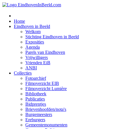
Home
Eindhoven in Beeld
Welkom
Stichting Eindhoven in Beeld
Exposities
Agenda
Parels van Eindhoven
Vrijwilligers
Vrienden EiB
ANBI
Collecties
Fotoarchief
Filmoverzicht EIB
Filmoverzicht Lumière
Bibliotheek
Publicaties
Bidprentjes
Brievenhoofden/nota's
Burgemeesters
Ereburgers
Gemeentemonumenten