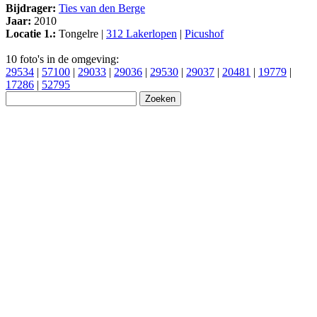
Bijdrager:
Ties van den Berge
Jaar:
2010
Locatie 1.:
Tongelre |
312 Lakerlopen
|
Picushof
10 foto's in de omgeving:
29534
|
57100
|
29033
|
29036
|
29530
|
29037
|
20481
|
19779
|
17286
|
52795