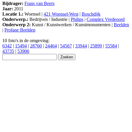
Bijdrager:
Frans van Beers
Jaar:
2011
Locatie 1.:
Woensel |
421 Woensel-West
|
Boschdijk
Onderwerp.:
Bedrijven / Industrie |
Philips
|
Complex Vredeoord
Onderwerp 2:
Kunst / Kunstwerken / Kunstmonumenten |
Beelden
|
Profane Beelden
10 foto's in de omgeving:
6342
|
15494
|
28760
|
24464
|
54567
|
33944
|
25899
|
55584
|
43735
|
53906