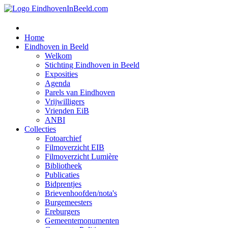
Home
Eindhoven in Beeld
Welkom
Stichting Eindhoven in Beeld
Exposities
Agenda
Parels van Eindhoven
Vrijwilligers
Vrienden EiB
ANBI
Collecties
Fotoarchief
Filmoverzicht EIB
Filmoverzicht Lumière
Bibliotheek
Publicaties
Bidprentjes
Brievenhoofden/nota's
Burgemeesters
Ereburgers
Gemeentemonumenten