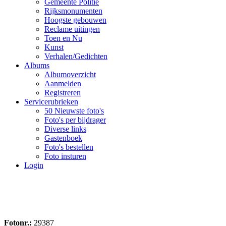
Gemeente Politie
Rijksmonumenten
Hoogste gebouwen
Reclame uitingen
Toen en Nu
Kunst
Verhalen/Gedichten
Albums
Albumoverzicht
Aanmelden
Registreren
Servicerubrieken
50 Nieuwste foto's
Foto's per bijdrager
Diverse links
Gastenboek
Foto's bestellen
Foto insturen
Login
Fotonr.:
29387