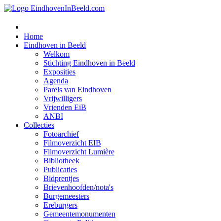
Home
Eindhoven in Beeld
Welkom
Stichting Eindhoven in Beeld
Exposities
Agenda
Parels van Eindhoven
Vrijwilligers
Vrienden EiB
ANBI
Collecties
Fotoarchief
Filmoverzicht EIB
Filmoverzicht Lumière
Bibliotheek
Publicaties
Bidprentjes
Brievenhoofden/nota's
Burgemeesters
Ereburgers
Gemeentemonumenten