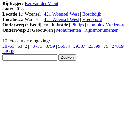
Bijdrager:
Ber van der Vleut
Jaar:
2018
Locatie 1.:
Woensel |
421 Woensel-West
|
Boschdijk
Locatie 2.:
Woensel |
421 Woensel-West
|
Vredeoord
Onderwerp.:
Bedrijven / Industrie |
Philips
|
Complex Vredeoord
Onderwerp 2:
Gebouwen |
Monumenten
|
Rijksmonumenten
10 foto's in de omgeving:
28760
|
6342
|
43735
|
8759
|
55584
|
29387
|
25899
|
75
|
27059
|
53906