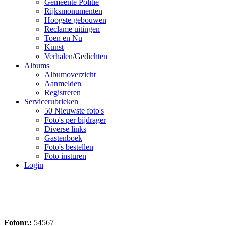
Gemeente Politie
Rijksmonumenten
Hoogste gebouwen
Reclame uitingen
Toen en Nu
Kunst
Verhalen/Gedichten
Albums
Albumoverzicht
Aanmelden
Registreren
Servicerubrieken
50 Nieuwste foto's
Foto's per bijdrager
Diverse links
Gastenboek
Foto's bestellen
Foto insturen
Login
Fotonr.:
54567