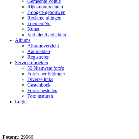
Gemeente Politie
Rijksmonumenten
Hoogste gebouwen
Reclame uitingen
Toen en Nu
Kunst
Verhalen/Gedichten
Albums
Albumoverzicht
Aanmelden
Registreren
Servicerubrieken
50 Nieuwste foto's
Foto's per bijdrager
Diverse links
Gastenboek
Foto's bestellen
Foto insturen
Login
Fotonr.:
29966