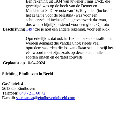
Een rekening uit 1934 van juwelier Frans Eyck, die
gevestigd was op de hoek van de Demer en
Marktstraat 8. Deze nota van 16,10 gulden (inclusief
het zegeltje voor de belasting) was voor een
schuttersschild inclusief het graveerwerk daarvan,
dus waarschijnlijk bestemd voor een gilde. Op foto
Beschrijving
1497
zie je nog een andere rekening, voor een klok.
Opmerkelijk is dat ook in 1934 al bekende taalfouten
werden gemaakt die vandaag nog steeds veel
optreden: woorden die los van elkaar staan terwijl het
één woord moet zijn, zoals op deze factuur alle
soorten ringen en de 'tafel couverts'.
Geplaatst op
10-04-2024
Stichting Eindhoven in Beeld
Gasfabriek 4
5613 CP Eindhoven
Telefoon:
040 - 211 60 72
E-mail:
secretariaat@eindhoveninbeeld.com