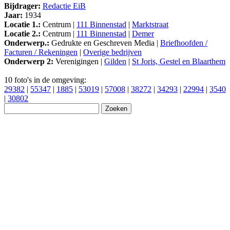
Bijdrager:
Redactie EiB
Jaar:
1934
Locatie 1.:
Centrum |
111 Binnenstad
|
Marktstraat
Locatie 2.:
Centrum |
111 Binnenstad
|
Demer
Onderwerp.:
Gedrukte en Geschreven Media |
Briefhoofden /
Facturen / Rekeningen
|
Overige bedrijven
Onderwerp 2:
Verenigingen |
Gilden
|
St Joris, Gestel en Blaarthem
10 foto's in de omgeving:
29382
|
55347
|
1885
|
53019
|
57008
|
38272
|
34293
|
22994
|
3540
|
30802