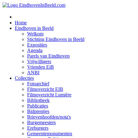
Home
Eindhoven in Beeld
Welkom
Stichting Eindhoven in Beeld
Exposities
Agenda
Parels van Eindhoven
Vrijwilligers
Vrienden EiB
ANBI
Collecties
Fotoarchief
Filmoverzicht EIB
Filmoverzicht Lumière
Bibliotheek
Publicaties
Bidprentjes
Brievenhoofden/nota's
Burgemeesters
Ereburgers
Gemeentemonumenten