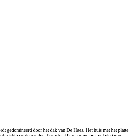
ordt gedomineerd door het dak van De Haes. Het huis met het platte
 Ook zichtbaar de panden Tramstraat 9, waar we ook enkele jaren