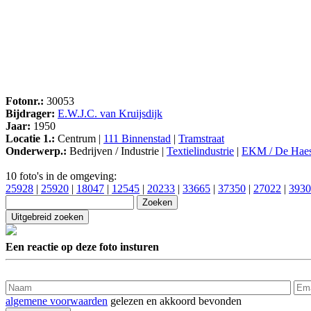
Fotonr.:
30053
Bijdrager:
E.W.J.C. van Kruijsdijk
Jaar:
1950
Locatie 1.:
Centrum |
111 Binnenstad
|
Tramstraat
Onderwerp.:
Bedrijven / Industrie |
Textielindustrie
|
EKM / De Hae
10 foto's in de omgeving:
25928
|
25920
|
18047
|
12545
|
20233
|
33665
|
37350
|
27022
|
3930
Een reactie op deze foto insturen
algemene voorwaarden
gelezen en akkoord bevonden