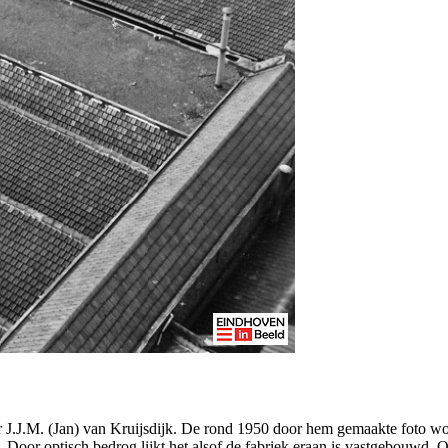
er J.J.M. (Jan) van Kruijsdijk. De rond 1950 door hem gemaakte foto w
. Door optisch bedrog lijkt het alsof de fabriek eraan is vastgebouwd.