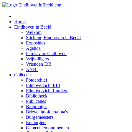
Home
Eindhoven in Beeld
Welkom
Stichting Eindhoven in Beeld
Exposities
Agenda
Parels van Eindhoven
Vrijwilligers
Vrienden EiB
ANBI
Collecties
Fotoarchief
Filmoverzicht EIB
Filmoverzicht Lumière
Bibliotheek
Publicaties
Bidprentjes
Brievenhoofden/nota's
Burgemeesters
Ereburgers
Gemeentemonumenten