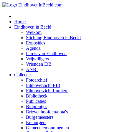
Home
Eindhoven in Beeld
Welkom
Stichting Eindhoven in Beeld
Exposities
Agenda
Parels van Eindhoven
Vrijwilligers
Vrienden EiB
ANBI
Collecties
Fotoarchief
Filmoverzicht EIB
Filmoverzicht Lumière
Bibliotheek
Publicaties
Bidprentjes
Brievenhoofden/nota's
Burgemeesters
Ereburgers
Gemeentemonumenten