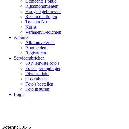
Gemeente Politie
Rijksmonumenten
Hoogste gebouwen
Reclame uitingen
Toen en Nu
Kunst
Verhalen/Gedichten
Albums
Albumoverzicht
Aanmelden
Registreren
Servicerubrieken
50 Nieuwste foto's
Foto's per bijdrager
Diverse links
Gastenboek
Foto's bestellen
Foto insturen
Login
Fotonr.:
30645