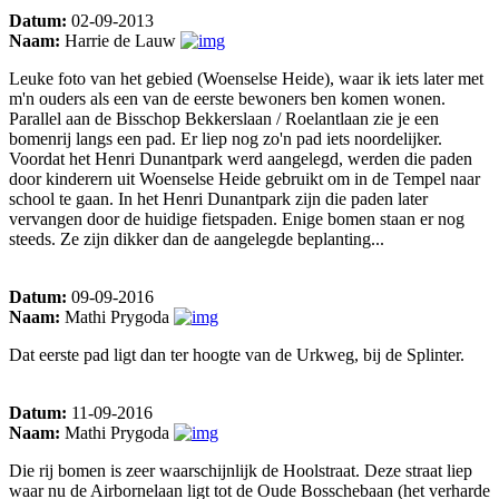
Datum:
02-09-2013
Naam:
Harrie de Lauw
Leuke foto van het gebied (Woenselse Heide), waar ik iets later met
m'n ouders als een van de eerste bewoners ben komen wonen.
Parallel aan de Bisschop Bekkerslaan / Roelantlaan zie je een
bomenrij langs een pad. Er liep nog zo'n pad iets noordelijker.
Voordat het Henri Dunantpark werd aangelegd, werden die paden
door kinderern uit Woenselse Heide gebruikt om in de Tempel naar
school te gaan. In het Henri Dunantpark zijn die paden later
vervangen door de huidige fietspaden. Enige bomen staan er nog
steeds. Ze zijn dikker dan de aangelegde beplanting...
Datum:
09-09-2016
Naam:
Mathi Prygoda
Dat eerste pad ligt dan ter hoogte van de Urkweg, bij de Splinter.
Datum:
11-09-2016
Naam:
Mathi Prygoda
Die rij bomen is zeer waarschijnlijk de Hoolstraat. Deze straat liep
waar nu de Airbornelaan ligt tot de Oude Bosschebaan (het verharde