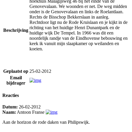
hoekhuis Malagijsweg 46 bij het einde van de
Genovevalaan. We woonden er net. De weg midden
onder is de Genovevalaan en links de Roelantlaan.
Rechts de Bisschop Bekkerslaan in aanleg.
Rechtdoor ligt nu de Rode Kruislaan en je kijkt in de
richting van het huidige Henri Dunantpark en de
Beschrijving
huidige wijk De Tempel. In 1966 was dit een
noordelijk randje van de Eindhovense bebouwing en
keek ik vanuit mijn slaapkamer op weilanden en
koeien.
Geplaatst op
25-02-2012
Email
bijdrager
Reacties
Datum:
26-02-2012
Naam:
Antoon Franse
Aan de horizon de rode daken van Philipswijk.