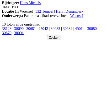
Bijdrager:
Hans Michels
Jaar:
1966
Locatie 1.:
Woensel |
532 Tempel
|
Henri Dunantpark
Onderwerp.:
Panorama - Stadsoverzichten |
Woensel
10 foto's in de omgeving:
38128
|
30690
|
30681
|
27042
|
30683
|
30682
|
45014
|
30680
|
30679
|
38091