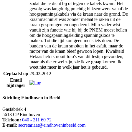
zodat die te dicht bij of tegen de kabels kwam. Het
gevolg was langdurig prachtig bliksemwerk vanaf de
hoogspanningskabels via de kraan naar de grond. De
kraanmachinist was zonder metaal te raken uit de
kraan gesprongen en ongedeerd. Mijn vader wist
vanuit zijn functie wie hij bij de PNEM moest bellen
om de hoogspanningsleiding spanningsloos te
maken. Tot die tijd kon geen mens iets doen. De
banden van de kraan smolten in het asfalt, maar de
motor van de kraan bleef gewoon lopen. Kwaliteit!
Helaas heb ik nooit foto's van dit festijn gevonden,
maar als die er wel zijn, zie ik ze graag komen. Ik
weet niet meer in welk jaar het is gebeurd.
Geplaatst op
29-02-2012
Email
bijdrager
Stichting Eindhoven in Beeld
Gasfabriek 4
5613 CP Eindhoven
Telefoon:
040 - 211 60 72
E-mail:
secretariaat@eindhoveninbeeld.com