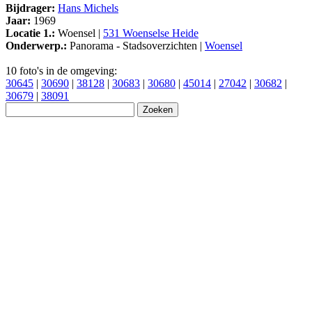
Bijdrager:
Hans Michels
Jaar:
1969
Locatie 1.:
Woensel |
531 Woenselse Heide
Onderwerp.:
Panorama - Stadsoverzichten |
Woensel
10 foto's in de omgeving:
30645
|
30690
|
38128
|
30683
|
30680
|
45014
|
27042
|
30682
|
30679
|
38091