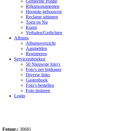
Gemeente Politie
Rijksmonumenten
Hoogste gebouwen
Reclame uitingen
Toen en Nu
Kunst
Verhalen/Gedichten
Albums
Albumoverzicht
Aanmelden
Registreren
Servicerubrieken
50 Nieuwste foto's
Foto's per bijdrager
Diverse links
Gastenboek
Foto's bestellen
Foto insturen
Login
Fotonr.:
30681