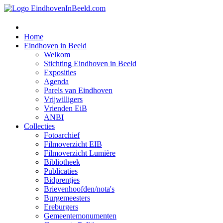
Home
Eindhoven in Beeld
Welkom
Stichting Eindhoven in Beeld
Exposities
Agenda
Parels van Eindhoven
Vrijwilligers
Vrienden EiB
ANBI
Collecties
Fotoarchief
Filmoverzicht EIB
Filmoverzicht Lumière
Bibliotheek
Publicaties
Bidprentjes
Brievenhoofden/nota's
Burgemeesters
Ereburgers
Gemeentemonumenten