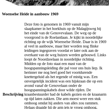
Woenselse Heide in aanbouw 1969
Deze foto is genomen in 1969 vanuit mijn
slaapkamer in het hoekhuis op de Malagijsweg bij
het einde van de Genovevalaan. De weg op de
voorgrond is de Roelantlaan. Je kijkt in noordelijke
richting op de wijk Woenselse Heide. Daar is in 1969
al veel in aanbouw, maar hier worden nog flinke
leidingen ingegraven voordat er later ook aan de
overkant van de weg huizen werden gebouwd. Links
loopt de Noordzeelaan in noordelijke richting.
Midden op de foto staat een mast van de
hoogspanningsleiding die pal voor ons huis liep. Ik
herinner me nog heel goed het voortdurende
knettergeluid als het regende of mistig was. Een
onvergetelijk incident was een hijskraan die op een
avond vanaf de Genovelaan onder de
hoogspanningskabels door wilde rijden. De
Beschrijving
kraanbestuurder had de kabels gezien en de kraanarm
op tijd laten zakken. Die arm moest weer een stuk
omhoog omdat hij anders van alles zou rammen.
Helaas draaide hij de arm iets te vroeg omhoog,