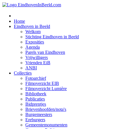
Home
Eindhoven in Beeld
Welkom
Stichting Eindhoven in Beeld
Exposities
Agenda
Parels van Eindhoven
Vrijwilligers
Vrienden EiB
ANBI
Collecties
Fotoarchief
Filmoverzicht EIB
Filmoverzicht Lumière
Bibliotheek
Publicaties
Bidprentjes
Brievenhoofden/nota's
Burgemeesters
Ereburgers
Gemeentemonumenten