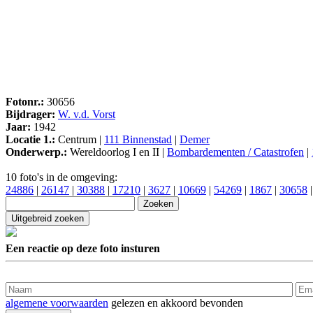
Fotonr.:
30656
Bijdrager:
W. v.d. Vorst
Jaar:
1942
Locatie 1.:
Centrum |
111 Binnenstad
|
Demer
Onderwerp.:
Wereldoorlog I en II |
Bombardementen / Catastrofen
|
10 foto's in de omgeving:
24886
|
26147
|
30388
|
17210
|
3627
|
10669
|
54269
|
1867
|
30658
Een reactie op deze foto insturen
algemene voorwaarden
gelezen en akkoord bevonden