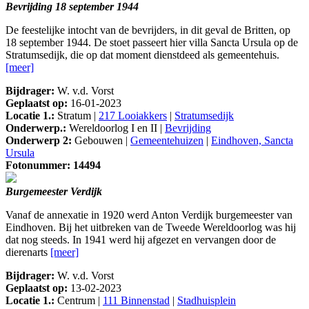
Bevrijding 18 september 1944
De feestelijke intocht van de bevrijders, in dit geval de Britten, op
18 september 1944. De stoet passeert hier villa Sancta Ursula op de
Stratumsedijk, die op dat moment dienstdeed als gemeentehuis.
[meer]
Bijdrager:
W. v.d. Vorst
Geplaatst op:
16-01-2023
Locatie 1.:
Stratum |
217 Looiakkers
|
Stratumsedijk
Onderwerp.:
Wereldoorlog I en II |
Bevrijding
Onderwerp 2:
Gebouwen |
Gemeentehuizen
|
Eindhoven, Sancta
Ursula
Fotonummer: 14494
Burgemeester Verdijk
Vanaf de annexatie in 1920 werd Anton Verdijk burgemeester van
Eindhoven. Bij het uitbreken van de Tweede Wereldoorlog was hij
dat nog steeds. In 1941 werd hij afgezet en vervangen door de
dierenarts
[meer]
Bijdrager:
W. v.d. Vorst
Geplaatst op:
13-02-2023
Locatie 1.:
Centrum |
111 Binnenstad
|
Stadhuisplein