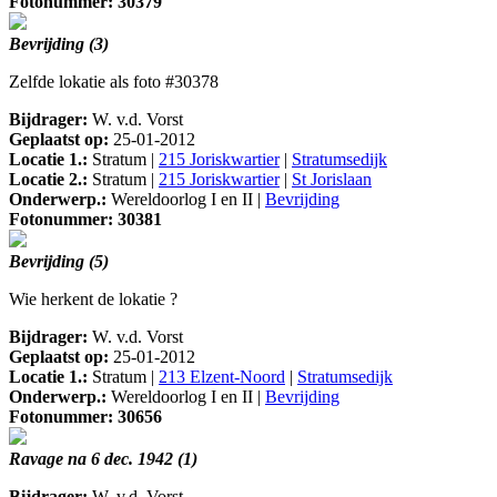
Fotonummer: 30379
Bevrijding (3)
Zelfde lokatie als foto #30378
Bijdrager:
W. v.d. Vorst
Geplaatst op:
25-01-2012
Locatie 1.:
Stratum |
215 Joriskwartier
|
Stratumsedijk
Locatie 2.:
Stratum |
215 Joriskwartier
|
St Jorislaan
Onderwerp.:
Wereldoorlog I en II |
Bevrijding
Fotonummer: 30381
Bevrijding (5)
Wie herkent de lokatie ?
Bijdrager:
W. v.d. Vorst
Geplaatst op:
25-01-2012
Locatie 1.:
Stratum |
213 Elzent-Noord
|
Stratumsedijk
Onderwerp.:
Wereldoorlog I en II |
Bevrijding
Fotonummer: 30656
Ravage na 6 dec. 1942 (1)
Bijdrager:
W. v.d. Vorst