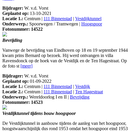
Bijdrager:
W. v.d. Vorst
Geplaatst op:
13-10-2021
Locatie 1.:
Centrum |
111 Binnenstad
|
Vestdijktunnel
Onderwerp.:
Spoorwegen / Tramwegen |
Hoogspoor
Fotonummer: 14522
Bevrijding
Vanwege de bevrijding van Eindhoven op 18 en 19 september 1944
kwam prins Bernard op bezoek. Hij werd ontvangen in villa
Ravensdonck op de hoek van de Vestdijk en de Ten Hagestraat. Op
de foto st
[meer]
Bijdrager:
W. v.d. Vorst
Geplaatst op:
01-09-2022
Locatie 1.:
Centrum |
111 Binnenstad
|
Vestdijk
Locatie 2.:
Centrum |
111 Binnenstad
|
Ten Hagestraat
Onderwerp.:
Wereldoorlog I en II |
Bevrijding
Fotonummer: 14523
Vestdijktunnel tijdens bouw hoogspoor
De Vestdijktunnel in aanbouw tijdens de aanleg van het hoogspoor,
hoogstwaarschijnlijk dus rond 1953 omdat het hoogspoor eind 1953