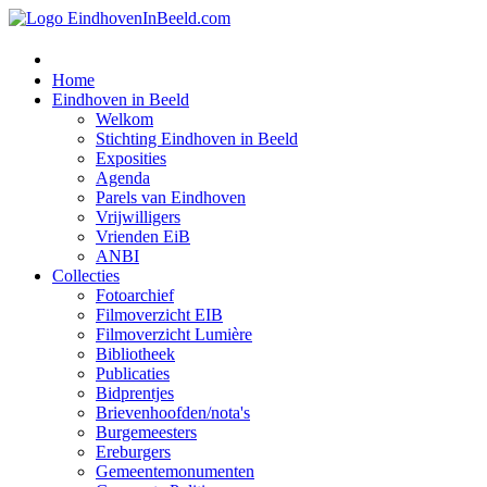
Home
Eindhoven in Beeld
Welkom
Stichting Eindhoven in Beeld
Exposities
Agenda
Parels van Eindhoven
Vrijwilligers
Vrienden EiB
ANBI
Collecties
Fotoarchief
Filmoverzicht EIB
Filmoverzicht Lumière
Bibliotheek
Publicaties
Bidprentjes
Brievenhoofden/nota's
Burgemeesters
Ereburgers
Gemeentemonumenten