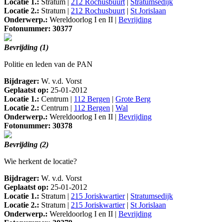
Locatie 1.:
Stratum |
212 Rochusbuurt
|
Stratumsedijk
Locatie 2.:
Stratum |
212 Rochusbuurt
|
St Jorislaan
Onderwerp.:
Wereldoorlog I en II |
Bevrijding
Fotonummer: 30377
Bevrijding (1)
Politie en leden van de PAN
Bijdrager:
W. v.d. Vorst
Geplaatst op:
25-01-2012
Locatie 1.:
Centrum |
112 Bergen
|
Grote Berg
Locatie 2.:
Centrum |
112 Bergen
|
Wal
Onderwerp.:
Wereldoorlog I en II |
Bevrijding
Fotonummer: 30378
Bevrijding (2)
Wie herkent de locatie?
Bijdrager:
W. v.d. Vorst
Geplaatst op:
25-01-2012
Locatie 1.:
Stratum |
215 Joriskwartier
|
Stratumsedijk
Locatie 2.:
Stratum |
215 Joriskwartier
|
St Jorislaan
Onderwerp.:
Wereldoorlog I en II |
Bevrijding