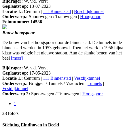
Bijdrager:
W. v.d. Vorst
Geplaatst op:
13-07-2023
Locatie 1.:
Centrum |
111 Binnenstad
|
Boschdijktunnel
Onderwerp.:
Spoorwegen / Tramwegen |
Hoogspoor
Fotonummer: 14536
Bouw hoogspoor
De bouw van het hoogspoor door de binnenstad. De tunnels in de
binnenstad werden in 1953 gebouwd. Toen het werk in 1956 bijna
klaar was volgde het nieuwe station. Aan de slanke benen van het
beel
[meer]
Bijdrager:
W. v.d. Vorst
Geplaatst op:
17-05-2023
Locatie 1.:
Centrum |
111 Binnenstad
|
Vestdijktunnel
Onderwerp.:
Bruggen / Tunnels / Viaducten |
Tunnels
|
Vestdijktunnel
Onderwerp 2:
Spoorwegen / Tramwegen |
Hoogspoor
1
33 foto's
Stichting Eindhoven in Beeld