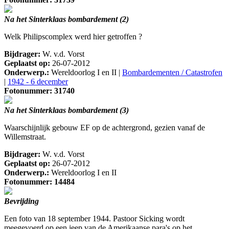
Na het Sinterklaas bombardement (2)
Welk Philipscomplex werd hier getroffen ?
Bijdrager:
W. v.d. Vorst
Geplaatst op:
26-07-2012
Onderwerp.:
Wereldoorlog I en II |
Bombardementen / Catastrofen
|
1942 - 6 december
Fotonummer: 31740
Na het Sinterklaas bombardement (3)
Waarschijnlijk gebouw EF op de achtergrond, gezien vanaf de
Willemstraat.
Bijdrager:
W. v.d. Vorst
Geplaatst op:
26-07-2012
Onderwerp.:
Wereldoorlog I en II
Fotonummer: 14484
Bevrijding
Een foto van 18 september 1944. Pastoor Sicking wordt
meegevoerd op een jeep van de Amerikaanse para's op het