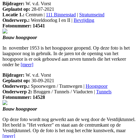
Bijdrager:
W. v.d. Vorst
Geplaatst op:
28-07-2021
Locatie 1.:
Centrum |
111 Binnenstad
|
Stratumseind
Onderwerp.:
Wereldoorlog I en II |
Bevrijding
Fotonummer: 14541
Bouw hoogspoor
In november 1953 is het hoogspoor geopend. Op deze foto is het
laagspoor nog in gebruik. In de jaren tot de opening van het
hoogspoor is er ook gebouwd aan zeven tunnels die het verkeer
onder he
[meer]
Bijdrager:
W. v.d. Vorst
Geplaatst op:
30-09-2021
Onderwerp.:
Spoorwegen / Tramwegen |
Hoogspoor
Onderwerp 2:
Bruggen / Tunnels / Viaducten |
Tunnels
Fotonummer: 14528
Bouw hoogspoor
Op deze foto wordt nog gewerkt aan de weg door de Vestdijktunnel.
Het beeld is "Het verkeer" en staat aan de centrumkant op de
Vestdijktunnel. Op de foto is het nog het echte kunstwerk, maar
[meer]