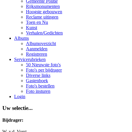
Gemeente Politie
Rijksmonumenten
Hoogste gebouwen
Reclame uitingen
Toen en Nu
Kunst
Verhalen/Gedichten
Albums
Albumoverzicht
Aanmelden
Registreren
Servicerubrieken
50 Nieuwste foto's
Foto's per bijdrager
Diverse links
Gastenboek
Foto's bestellen
Foto insturen
Login
Uw selectie...
Bijdrager:
W. v.d. Vorst