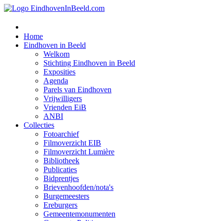
Home
Eindhoven in Beeld
Welkom
Stichting Eindhoven in Beeld
Exposities
Agenda
Parels van Eindhoven
Vrijwilligers
Vrienden EiB
ANBI
Collecties
Fotoarchief
Filmoverzicht EIB
Filmoverzicht Lumière
Bibliotheek
Publicaties
Bidprentjes
Brievenhoofden/nota's
Burgemeesters
Ereburgers
Gemeentemonumenten