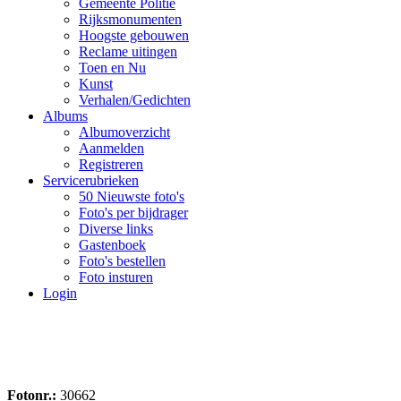
Gemeente Politie
Rijksmonumenten
Hoogste gebouwen
Reclame uitingen
Toen en Nu
Kunst
Verhalen/Gedichten
Albums
Albumoverzicht
Aanmelden
Registreren
Servicerubrieken
50 Nieuwste foto's
Foto's per bijdrager
Diverse links
Gastenboek
Foto's bestellen
Foto insturen
Login
Fotonr.:
30662