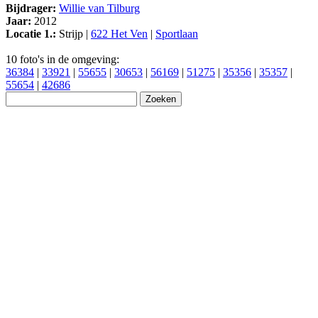
Bijdrager:
Willie van Tilburg
Jaar:
2012
Locatie 1.:
Strijp |
622 Het Ven
|
Sportlaan
10 foto's in de omgeving:
36384
|
33921
|
55655
|
30653
|
56169
|
51275
|
35356
|
35357
|
55654
|
42686