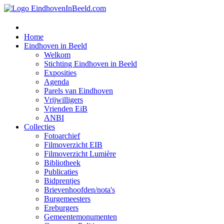
Home
Eindhoven in Beeld
Welkom
Stichting Eindhoven in Beeld
Exposities
Agenda
Parels van Eindhoven
Vrijwilligers
Vrienden EiB
ANBI
Collecties
Fotoarchief
Filmoverzicht EIB
Filmoverzicht Lumière
Bibliotheek
Publicaties
Bidprentjes
Brievenhoofden/nota's
Burgemeesters
Ereburgers
Gemeentemonumenten