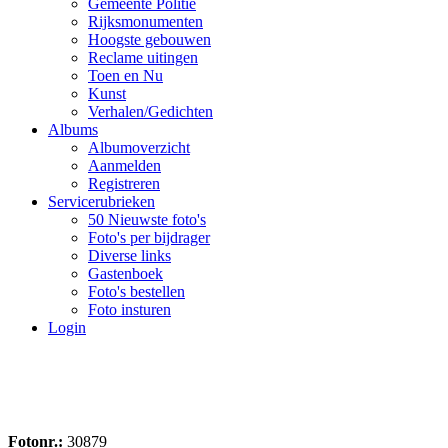
Gemeente Politie
Rijksmonumenten
Hoogste gebouwen
Reclame uitingen
Toen en Nu
Kunst
Verhalen/Gedichten
Albums
Albumoverzicht
Aanmelden
Registreren
Servicerubrieken
50 Nieuwste foto's
Foto's per bijdrager
Diverse links
Gastenboek
Foto's bestellen
Foto insturen
Login
Fotonr.:
30879