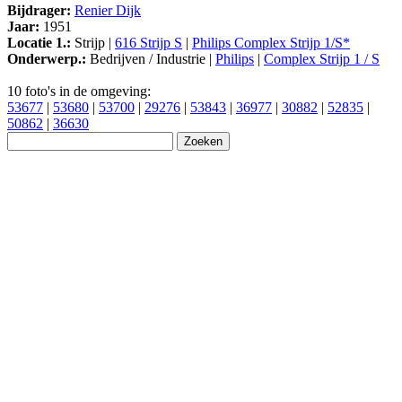
Bijdrager:
Renier Dijk
Jaar:
1951
Locatie 1.:
Strijp |
616 Strijp S
|
Philips Complex Strijp 1/S*
Onderwerp.:
Bedrijven / Industrie |
Philips
|
Complex Strijp 1 / S
10 foto's in de omgeving:
53677
|
53680
|
53700
|
29276
|
53843
|
36977
|
30882
|
52835
|
50862
|
36630