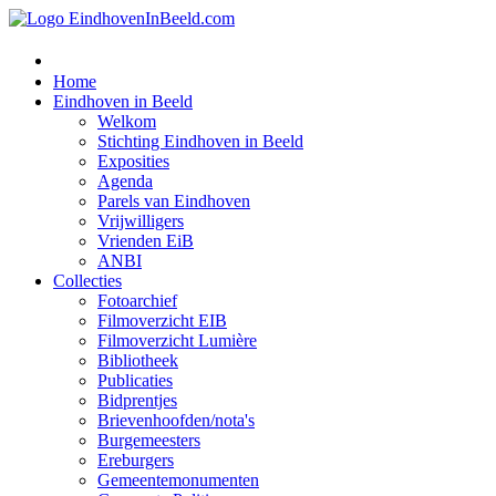
Home
Eindhoven in Beeld
Welkom
Stichting Eindhoven in Beeld
Exposities
Agenda
Parels van Eindhoven
Vrijwilligers
Vrienden EiB
ANBI
Collecties
Fotoarchief
Filmoverzicht EIB
Filmoverzicht Lumière
Bibliotheek
Publicaties
Bidprentjes
Brievenhoofden/nota's
Burgemeesters
Ereburgers
Gemeentemonumenten