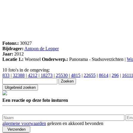
Fotonr.:
30927
Bijdrager:
Antoon de Lepper
Jaar:
2012
Locatie 1.:
Woensel
Onderwerp.:
Panorama - Stadsoverzichten |
Wo
10 foto's in de omgeving:
833
|
32388
|
4212
|
18273
|
25530
|
4815
|
22655
|
8614
|
296
|
1611
Een reactie op deze foto insturen
algemene voorwaarden
gelezen en akkoord bevonden