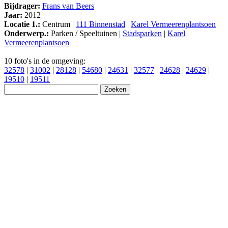
Bijdrager:
Frans van Beers
Jaar:
2012
Locatie 1.:
Centrum |
111 Binnenstad
|
Karel Vermeerenplantsoen
Onderwerp.:
Parken / Speeltuinen |
Stadsparken
|
Karel
Vermeerenplantsoen
10 foto's in de omgeving:
32578
|
31002
|
28128
|
54680
|
24631
|
32577
|
24628
|
24629
|
19510
|
19511