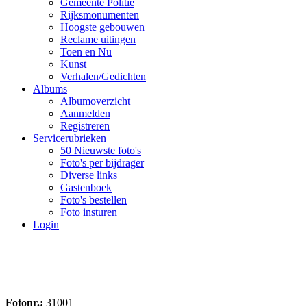
Gemeente Politie
Rijksmonumenten
Hoogste gebouwen
Reclame uitingen
Toen en Nu
Kunst
Verhalen/Gedichten
Albums
Albumoverzicht
Aanmelden
Registreren
Servicerubrieken
50 Nieuwste foto's
Foto's per bijdrager
Diverse links
Gastenboek
Foto's bestellen
Foto insturen
Login
Fotonr.:
31001