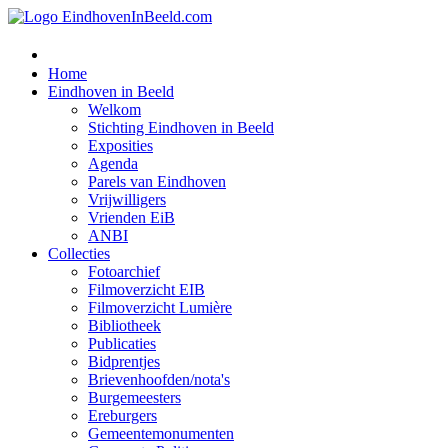
Home
Eindhoven in Beeld
Welkom
Stichting Eindhoven in Beeld
Exposities
Agenda
Parels van Eindhoven
Vrijwilligers
Vrienden EiB
ANBI
Collecties
Fotoarchief
Filmoverzicht EIB
Filmoverzicht Lumière
Bibliotheek
Publicaties
Bidprentjes
Brievenhoofden/nota's
Burgemeesters
Ereburgers
Gemeentemonumenten