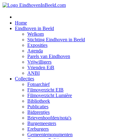
Home
Eindhoven in Beeld
Welkom
Stichting Eindhoven in Beeld
Exposities
Agenda
Parels van Eindhoven
Vrijwilligers
Vrienden EiB
ANBI
Collecties
Fotoarchief
Filmoverzicht EIB
Filmoverzicht Lumière
Bibliotheek
Publicaties
Bidprentjes
Brievenhoofden/nota's
Burgemeesters
Ereburgers
Gemeentemonumenten