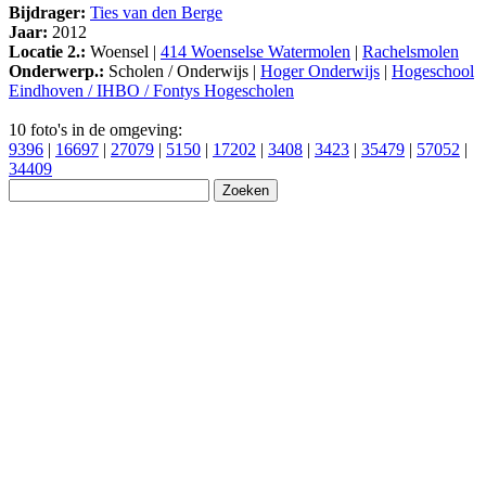
Bijdrager:
Ties van den Berge
Jaar:
2012
Locatie 2.:
Woensel |
414 Woenselse Watermolen
|
Rachelsmolen
Onderwerp.:
Scholen / Onderwijs |
Hoger Onderwijs
|
Hogeschool
Eindhoven / IHBO / Fontys Hogescholen
10 foto's in de omgeving:
9396
|
16697
|
27079
|
5150
|
17202
|
3408
|
3423
|
35479
|
57052
|
34409