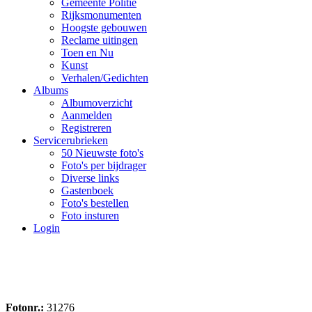
Gemeente Politie
Rijksmonumenten
Hoogste gebouwen
Reclame uitingen
Toen en Nu
Kunst
Verhalen/Gedichten
Albums
Albumoverzicht
Aanmelden
Registreren
Servicerubrieken
50 Nieuwste foto's
Foto's per bijdrager
Diverse links
Gastenboek
Foto's bestellen
Foto insturen
Login
Fotonr.:
31276