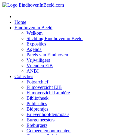
Home
Eindhoven in Beeld
Welkom
Stichting Eindhoven in Beeld
Exposities
Agenda
Parels van Eindhoven
Vrijwilligers
Vrienden EiB
ANBI
Collecties
Fotoarchief
Filmoverzicht EIB
Filmoverzicht Lumière
Bibliotheek
Publicaties
Bidprentjes
Brievenhoofden/nota's
Burgemeesters
Ereburgers
Gemeentemonumenten