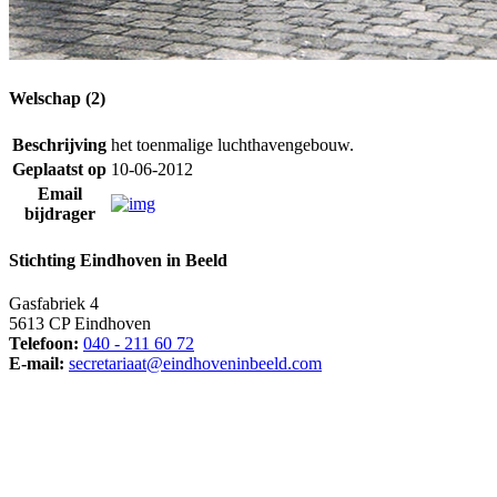
Welschap (2)
Beschrijving
het toenmalige luchthavengebouw.
Geplaatst op
10-06-2012
Email
bijdrager
Stichting Eindhoven in Beeld
Gasfabriek 4
5613 CP Eindhoven
Telefoon:
040 - 211 60 72
E-mail:
secretariaat@eindhoveninbeeld.com