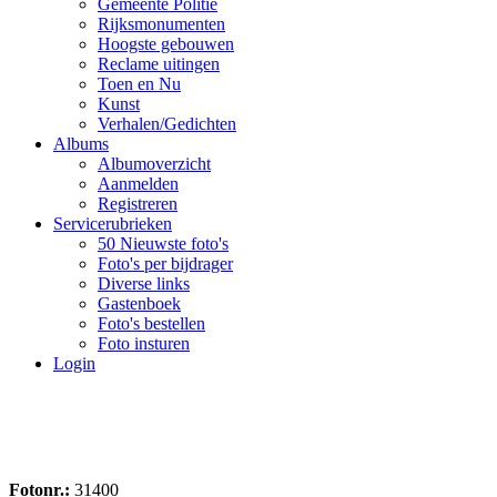
Gemeente Politie
Rijksmonumenten
Hoogste gebouwen
Reclame uitingen
Toen en Nu
Kunst
Verhalen/Gedichten
Albums
Albumoverzicht
Aanmelden
Registreren
Servicerubrieken
50 Nieuwste foto's
Foto's per bijdrager
Diverse links
Gastenboek
Foto's bestellen
Foto insturen
Login
Fotonr.:
31400