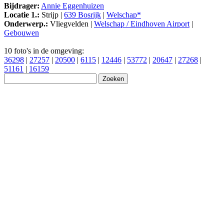
Bijdrager:
Annie Eggenhuizen
Locatie 1.:
Strijp |
639 Bosrijk
|
Welschap*
Onderwerp.:
Vliegvelden |
Welschap / Eindhoven Airport
|
Gebouwen
10 foto's in de omgeving:
36298
|
27257
|
20500
|
6115
|
12446
|
53772
|
20647
|
27268
|
51161
|
16159