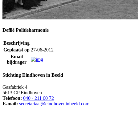
Defilé Politieharmonie
Beschrijving
Geplaatst op
27-06-2012
Email
bijdrager
Stichting Eindhoven in Beeld
Gasfabriek 4
5613 CP Eindhoven
Telefoon:
040 - 211 60 72
E-mail:
secretariaat@eindhoveninbeeld.com