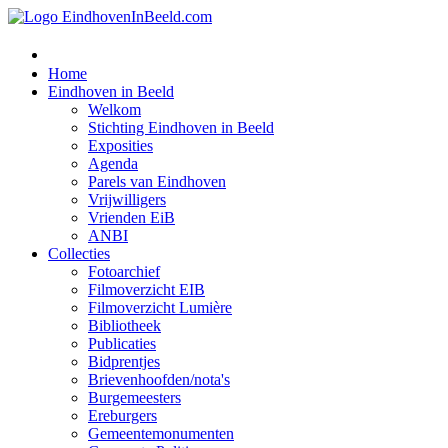
Home
Eindhoven in Beeld
Welkom
Stichting Eindhoven in Beeld
Exposities
Agenda
Parels van Eindhoven
Vrijwilligers
Vrienden EiB
ANBI
Collecties
Fotoarchief
Filmoverzicht EIB
Filmoverzicht Lumière
Bibliotheek
Publicaties
Bidprentjes
Brievenhoofden/nota's
Burgemeesters
Ereburgers
Gemeentemonumenten