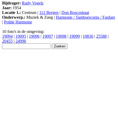
Bijdrager:
Rudy Vogels
Jaar:
1954
Locatie 1.:
Centrum |
112 Bergen
|
Don Boscostraat
Onderwerp.:
Muziek & Zang |
Harmonie / Tamboercorps / Fanfare
|
Politie Harmonie
10 foto's in de omgeving:
19094
|
19095
|
19096
|
19097
|
19098
|
19099
|
19836
|
25588
|
20455
|
24996