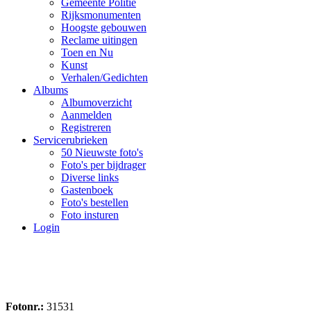
Gemeente Politie
Rijksmonumenten
Hoogste gebouwen
Reclame uitingen
Toen en Nu
Kunst
Verhalen/Gedichten
Albums
Albumoverzicht
Aanmelden
Registreren
Servicerubrieken
50 Nieuwste foto's
Foto's per bijdrager
Diverse links
Gastenboek
Foto's bestellen
Foto insturen
Login
Fotonr.:
31531