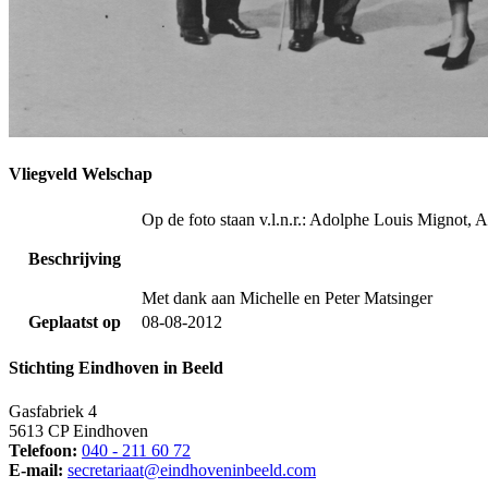
Vliegveld Welschap
Op de foto staan v.l.n.r.: Adolphe Louis Mignot,
Beschrijving
Met dank aan Michelle en Peter Matsinger
Geplaatst op
08-08-2012
Stichting Eindhoven in Beeld
Gasfabriek 4
5613 CP Eindhoven
Telefoon:
040 - 211 60 72
E-mail:
secretariaat@eindhoveninbeeld.com