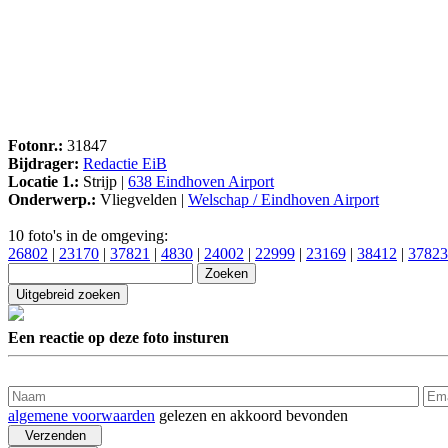
Fotonr.:
31847
Bijdrager:
Redactie EiB
Locatie 1.:
Strijp |
638 Eindhoven Airport
Onderwerp.:
Vliegvelden |
Welschap / Eindhoven Airport
10 foto's in de omgeving:
26802
|
23170
|
37821
|
4830
|
24002
|
22999
|
23169
|
38412
|
37823
Een reactie op deze foto insturen
algemene voorwaarden
gelezen en akkoord bevonden