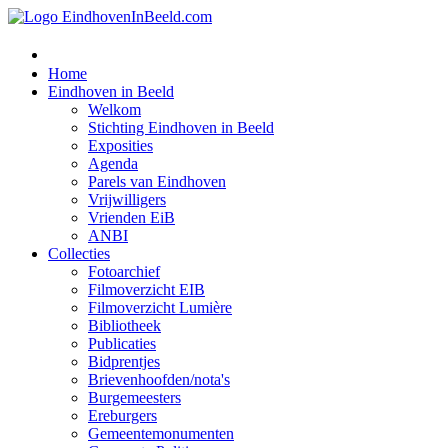
Home
Eindhoven in Beeld
Welkom
Stichting Eindhoven in Beeld
Exposities
Agenda
Parels van Eindhoven
Vrijwilligers
Vrienden EiB
ANBI
Collecties
Fotoarchief
Filmoverzicht EIB
Filmoverzicht Lumière
Bibliotheek
Publicaties
Bidprentjes
Brievenhoofden/nota's
Burgemeesters
Ereburgers
Gemeentemonumenten