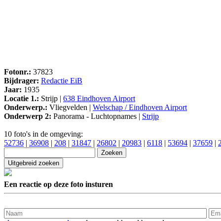
Fotonr.:
37823
Bijdrager:
Redactie EiB
Jaar:
1935
Locatie 1.:
Strijp |
638 Eindhoven Airport
Onderwerp.:
Vliegvelden |
Welschap / Eindhoven Airport
Onderwerp 2:
Panorama - Luchtopnames |
Strijp
10 foto's in de omgeving:
52736
|
36908
|
208
|
31847
|
26802
|
20983
|
6118
|
53694
|
37659
|
Een reactie op deze foto insturen