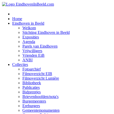
Home
Eindhoven in Beeld
Welkom
Stichting Eindhoven in Beeld
Exposities
Agenda
Parels van Eindhoven
Vrijwilligers
Vrienden EiB
ANBI
Collecties
Fotoarchief
Filmoverzicht EIB
Filmoverzicht Lumière
Bibliotheek
Publicaties
Bidprentjes
Brievenhoofden/nota's
Burgemeesters
Ereburgers
Gemeentemonumenten