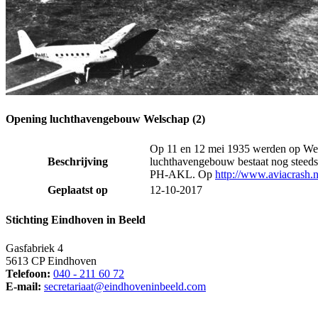
Opening luchthavengebouw Welschap (2)
Op 11 en 12 mei 1935 werden op Wels
Beschrijving
luchthavengebouw bestaat nog steeds
PH-AKL. Op
http://www.aviacrash.nl
Geplaatst op
12-10-2017
Stichting Eindhoven in Beeld
Gasfabriek 4
5613 CP Eindhoven
Telefoon:
040 - 211 60 72
E-mail:
secretariaat@eindhoveninbeeld.com