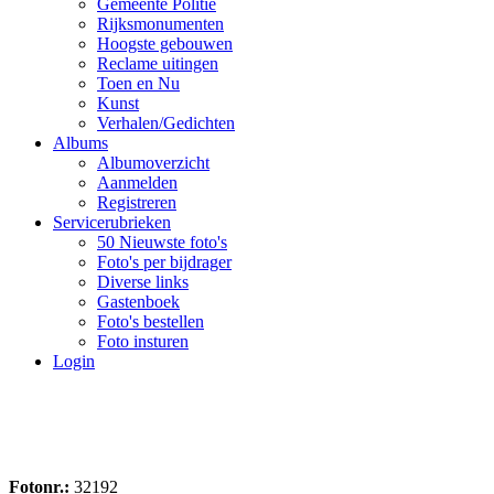
Gemeente Politie
Rijksmonumenten
Hoogste gebouwen
Reclame uitingen
Toen en Nu
Kunst
Verhalen/Gedichten
Albums
Albumoverzicht
Aanmelden
Registreren
Servicerubrieken
50 Nieuwste foto's
Foto's per bijdrager
Diverse links
Gastenboek
Foto's bestellen
Foto insturen
Login
Fotonr.:
32192