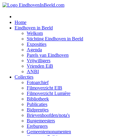
Home
Eindhoven in Beeld
Welkom
Stichting Eindhoven in Beeld
Exposities
Agenda
Parels van Eindhoven
Vrijwilligers
Vrienden EiB
ANBI
Collecties
Fotoarchief
Filmoverzicht EIB
Filmoverzicht Lumière
Bibliotheek
Publicaties
Bidprentjes
Brievenhoofden/nota's
Burgemeesters
Ereburgers
Gemeentemonumenten