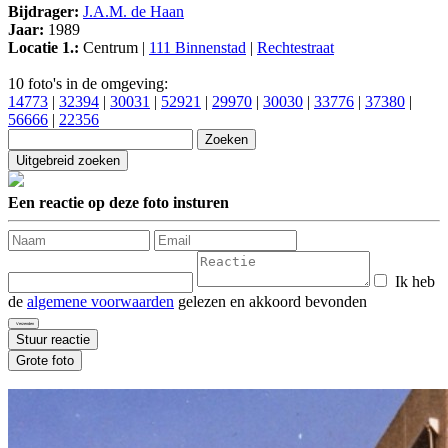
Bijdrager:
J.A.M. de Haan
Jaar:
1989
Locatie 1.:
Centrum |
111 Binnenstad
|
Rechtestraat
10 foto's in de omgeving:
14773
|
32394
|
30031
|
52921
|
29970
|
30030
|
33776
|
37380
|
56666
|
22356
Een reactie op deze foto insturen
Ik heb
de
algemene voorwaarden
gelezen en akkoord bevonden