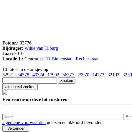
Fotonr.:
33776
Bijdrager:
Willie van Tilburg
Jaar:
2010
Locatie 1.:
Centrum |
111 Binnenstad
|
Rechtestraat
10 foto's in de omgeving:
52921
|
34578
|
40324
|
17992
|
56377
|
29970
|
14773
|
32192
|
3239
Een reactie op deze foto insturen
algemene voorwaarden
gelezen en akkoord bevonden