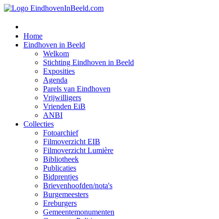
Home
Eindhoven in Beeld
Welkom
Stichting Eindhoven in Beeld
Exposities
Agenda
Parels van Eindhoven
Vrijwilligers
Vrienden EiB
ANBI
Collecties
Fotoarchief
Filmoverzicht EIB
Filmoverzicht Lumière
Bibliotheek
Publicaties
Bidprentjes
Brievenhoofden/nota's
Burgemeesters
Ereburgers
Gemeentemonumenten