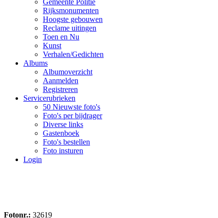
Gemeente Politie
Rijksmonumenten
Hoogste gebouwen
Reclame uitingen
Toen en Nu
Kunst
Verhalen/Gedichten
Albums
Albumoverzicht
Aanmelden
Registreren
Servicerubrieken
50 Nieuwste foto's
Foto's per bijdrager
Diverse links
Gastenboek
Foto's bestellen
Foto insturen
Login
Fotonr.:
32619