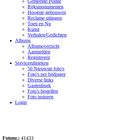
Gemeente Politie
Rijksmonumenten
Hoogste gebouwen
Reclame uitingen
Toen en Nu
Kunst
Verhalen/Gedichten
Albums
Albumoverzicht
Aanmelden
Registreren
Servicerubrieken
50 Nieuwste foto's
Foto's per bijdrager
Diverse links
Gastenboek
Foto's bestellen
Foto insturen
Login
Fotonr.:
41433