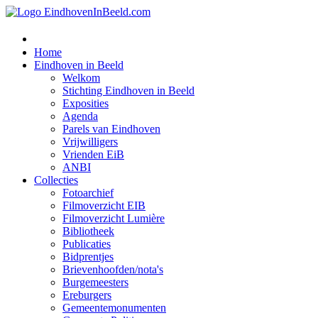
Home
Eindhoven in Beeld
Welkom
Stichting Eindhoven in Beeld
Exposities
Agenda
Parels van Eindhoven
Vrijwilligers
Vrienden EiB
ANBI
Collecties
Fotoarchief
Filmoverzicht EIB
Filmoverzicht Lumière
Bibliotheek
Publicaties
Bidprentjes
Brievenhoofden/nota's
Burgemeesters
Ereburgers
Gemeentemonumenten