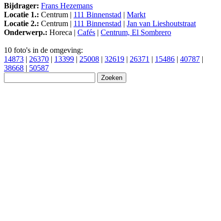
Bijdrager:
Frans Hezemans
Locatie 1.:
Centrum |
111 Binnenstad
|
Markt
Locatie 2.:
Centrum |
111 Binnenstad
|
Jan van Lieshoutstraat
Onderwerp.:
Horeca |
Cafés
|
Centrum, El Sombrero
10 foto's in de omgeving:
14873
|
26370
|
13399
|
25008
|
32619
|
26371
|
15486
|
40787
|
38668
|
50587