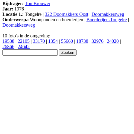
Bijdrager:
Ton Brouwer
Jaar:
1976
Locatie 1.:
Tongelre |
322 Doornakkers-Oost
|
Doornakkersweg
Onderwerp.:
Woonpanden en boerderijen |
Boerderijen-Tongelre
|
Doornakkersweg
10 foto's in de omgeving:
19538
|
22105
|
33170
|
1354
|
55660
|
18738
|
32976
|
24020
|
26866
|
24642