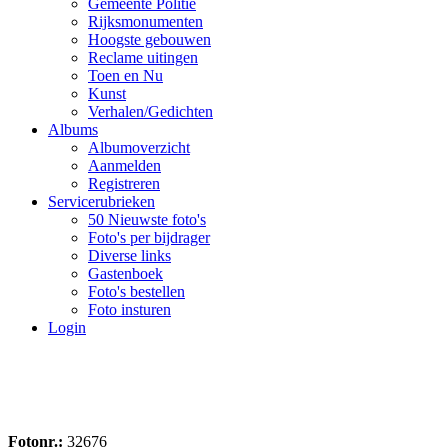
Gemeente Politie
Rijksmonumenten
Hoogste gebouwen
Reclame uitingen
Toen en Nu
Kunst
Verhalen/Gedichten
Albums
Albumoverzicht
Aanmelden
Registreren
Servicerubrieken
50 Nieuwste foto's
Foto's per bijdrager
Diverse links
Gastenboek
Foto's bestellen
Foto insturen
Login
Fotonr.:
32676