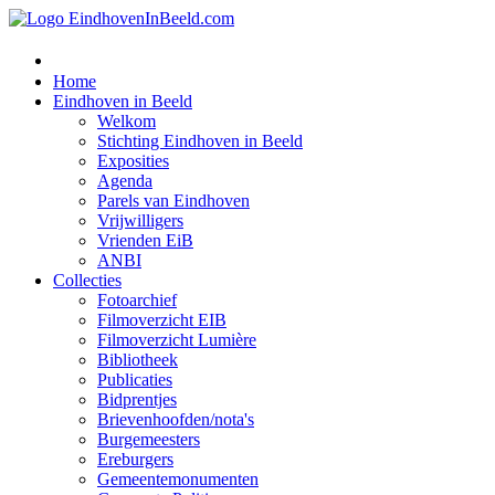
Home
Eindhoven in Beeld
Welkom
Stichting Eindhoven in Beeld
Exposities
Agenda
Parels van Eindhoven
Vrijwilligers
Vrienden EiB
ANBI
Collecties
Fotoarchief
Filmoverzicht EIB
Filmoverzicht Lumière
Bibliotheek
Publicaties
Bidprentjes
Brievenhoofden/nota's
Burgemeesters
Ereburgers
Gemeentemonumenten