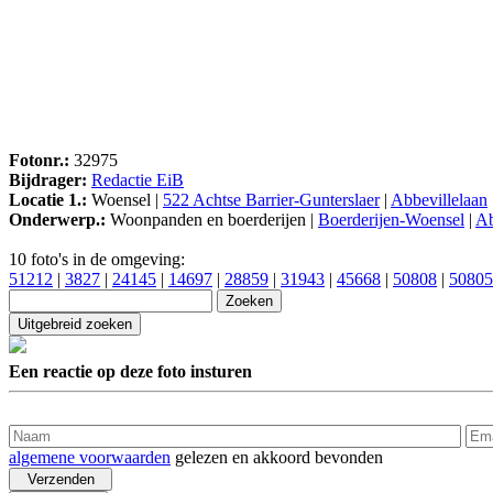
Fotonr.:
32975
Bijdrager:
Redactie EiB
Locatie 1.:
Woensel |
522 Achtse Barrier-Gunterslaer
|
Abbevillelaan
Onderwerp.:
Woonpanden en boerderijen |
Boerderijen-Woensel
|
Ab
10 foto's in de omgeving:
51212
|
3827
|
24145
|
14697
|
28859
|
31943
|
45668
|
50808
|
50805
Een reactie op deze foto insturen
algemene voorwaarden
gelezen en akkoord bevonden