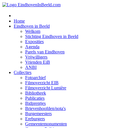
Home
Eindhoven in Beeld
Welkom
Stichting Eindhoven in Beeld
Exposities
Agenda
Parels van Eindhoven
Vrijwilligers
Vrienden EiB
ANBI
Collecties
Fotoarchief
Filmoverzicht EIB
Filmoverzicht Lumière
Bibliotheek
Publicaties
Bidprentjes
Brievenhoofden/nota's
Burgemeesters
Ereburgers
Gemeentemonumenten