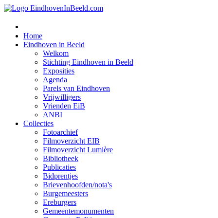
Home
Eindhoven in Beeld
Welkom
Stichting Eindhoven in Beeld
Exposities
Agenda
Parels van Eindhoven
Vrijwilligers
Vrienden EiB
ANBI
Collecties
Fotoarchief
Filmoverzicht EIB
Filmoverzicht Lumière
Bibliotheek
Publicaties
Bidprentjes
Brievenhoofden/nota's
Burgemeesters
Ereburgers
Gemeentemonumenten