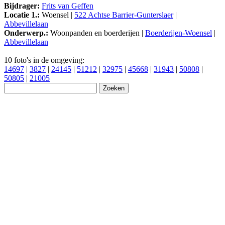
Bijdrager:
Frits van Geffen
Locatie 1.:
Woensel |
522 Achtse Barrier-Gunterslaer
|
Abbevillelaan
Onderwerp.:
Woonpanden en boerderijen |
Boerderijen-Woensel
|
Abbevillelaan
10 foto's in de omgeving:
14697
|
3827
|
24145
|
51212
|
32975
|
45668
|
31943
|
50808
|
50805
|
21005