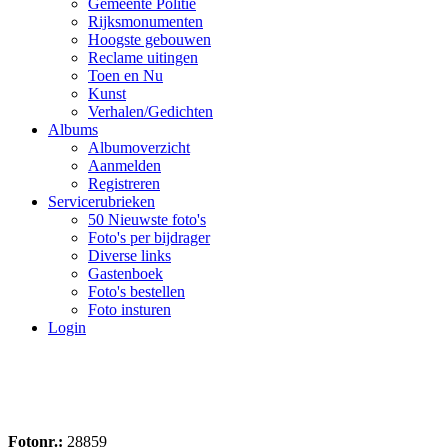
Gemeente Politie
Rijksmonumenten
Hoogste gebouwen
Reclame uitingen
Toen en Nu
Kunst
Verhalen/Gedichten
Albums
Albumoverzicht
Aanmelden
Registreren
Servicerubrieken
50 Nieuwste foto's
Foto's per bijdrager
Diverse links
Gastenboek
Foto's bestellen
Foto insturen
Login
Fotonr.:
28859