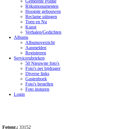
Gemeente Politie
Rijksmonumenten
Hoogste gebouwen
Reclame uitingen
Toen en Nu
Kunst
Verhalen/Gedichten
Albums
Albumoverzicht
Aanmelden
Registreren
Servicerubrieken
50 Nieuwste foto's
Foto's per bijdrager
Diverse links
Gastenboek
Foto's bestellen
Foto insturen
Login
Fotonr.:
33152