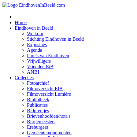
Home
Eindhoven in Beeld
Welkom
Stichting Eindhoven in Beeld
Exposities
Agenda
Parels van Eindhoven
Vrijwilligers
Vrienden EiB
ANBI
Collecties
Fotoarchief
Filmoverzicht EIB
Filmoverzicht Lumière
Bibliotheek
Publicaties
Bidprentjes
Brievenhoofden/nota's
Burgemeesters
Ereburgers
Gemeentemonumenten