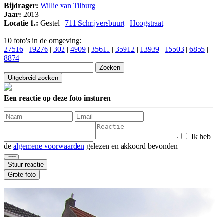
Bijdrager:
Willie van Tilburg
Jaar:
2013
Locatie 1.:
Gestel |
711 Schrijversbuurt
|
Hoogstraat
10 foto's in de omgeving:
27516
|
19276
|
302
|
4909
|
35611
|
35912
|
13939
|
15503
|
6855
|
8874
Een reactie op deze foto insturen
Ik heb
de
algemene voorwaarden
gelezen en akkoord bevonden