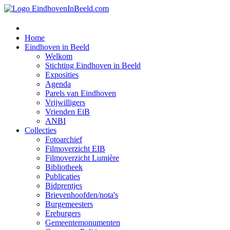
Home
Eindhoven in Beeld
Welkom
Stichting Eindhoven in Beeld
Exposities
Agenda
Parels van Eindhoven
Vrijwilligers
Vrienden EiB
ANBI
Collecties
Fotoarchief
Filmoverzicht EIB
Filmoverzicht Lumière
Bibliotheek
Publicaties
Bidprentjes
Brievenhoofden/nota's
Burgemeesters
Ereburgers
Gemeentemonumenten