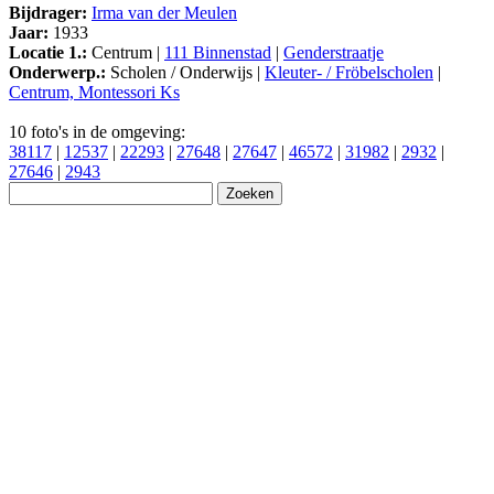
Bijdrager:
Irma van der Meulen
Jaar:
1933
Locatie 1.:
Centrum |
111 Binnenstad
|
Genderstraatje
Onderwerp.:
Scholen / Onderwijs |
Kleuter- / Fröbelscholen
|
Centrum, Montessori Ks
10 foto's in de omgeving:
38117
|
12537
|
22293
|
27648
|
27647
|
46572
|
31982
|
2932
|
27646
|
2943