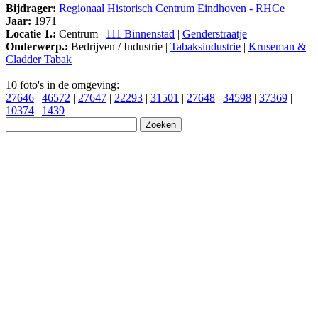
Bijdrager:
Regionaal Historisch Centrum Eindhoven - RHCe
Jaar:
1971
Locatie 1.:
Centrum |
111 Binnenstad
|
Genderstraatje
Onderwerp.:
Bedrijven / Industrie |
Tabaksindustrie
|
Kruseman &
Cladder Tabak
10 foto's in de omgeving:
27646
|
46572
|
27647
|
22293
|
31501
|
27648
|
34598
|
37369
|
10374
|
1439