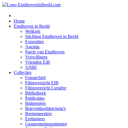
Home
Eindhoven in Beeld
Welkom
Stichting Eindhoven in Beeld
Exposities
Agenda
Parels van Eindhoven
Vrijwilligers
Vrienden EiB
ANBI
Collecties
Fotoarchief
Filmoverzicht EIB
Filmoverzicht Lumière
Bibliotheek
Publicaties
Bidprentjes
Brievenhoofden/nota's
Burgemeesters
Ereburgers
Gemeentemonumenten