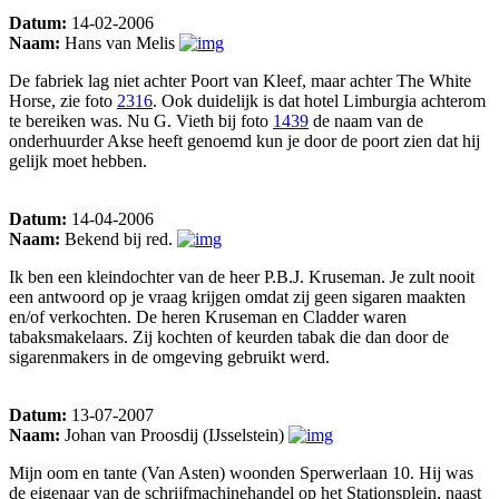
Datum:
14-02-2006
Naam:
Hans van Melis
De fabriek lag niet achter Poort van Kleef, maar achter The White
Horse, zie foto
2316
. Ook duidelijk is dat hotel Limburgia achterom
te bereiken was. Nu G. Vieth bij foto
1439
de naam van de
onderhuurder Akse heeft genoemd kun je door de poort zien dat hij
gelijk moet hebben.
Datum:
14-04-2006
Naam:
Bekend bij red.
Ik ben een kleindochter van de heer P.B.J. Kruseman. Je zult nooit
een antwoord op je vraag krijgen omdat zij geen sigaren maakten
en/of verkochten. De heren Kruseman en Cladder waren
tabaksmakelaars. Zij kochten of keurden tabak die dan door de
sigarenmakers in de omgeving gebruikt werd.
Datum:
13-07-2007
Naam:
Johan van Proosdij (IJsselstein)
Mijn oom en tante (Van Asten) woonden Sperwerlaan 10. Hij was
de eigenaar van de schrijfmachinehandel op het Stationsplein, naast