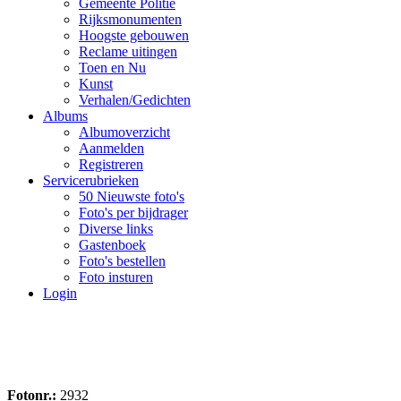
Gemeente Politie
Rijksmonumenten
Hoogste gebouwen
Reclame uitingen
Toen en Nu
Kunst
Verhalen/Gedichten
Albums
Albumoverzicht
Aanmelden
Registreren
Servicerubrieken
50 Nieuwste foto's
Foto's per bijdrager
Diverse links
Gastenboek
Foto's bestellen
Foto insturen
Login
Fotonr.:
2932