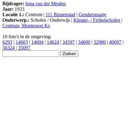
Bijdrager:
Irma van der Meulen
Jaar:
1933
Locatie 1.:
Centrum |
111 Binnenstad
|
Genderstraatje
Onderwerp.:
Scholen / Onderwijs |
Kleuter- / Fröbelscholen
|
Centrum, Montessori Ks
10 foto's in de omgeving:
6293
|
14603
|
14604
|
14624
|
34597
|
34600
|
32980
|
40697
|
56324
|
35097