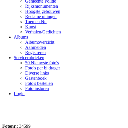
Gemeente Politie
Rijksmonumenten
Hoogste gebouwen
Reclame uitingen
Toen en Nu
Kunst
Verhalen/Gedichten
Albums
Albumoverzicht
Aanmelden
Registreren
Servicerubrieken
50 Nieuwste foto's
Foto's per bijdrager
Diverse links
Gastenboek
Foto's bestellen
Foto insturen
Login
Fotonr.:
34599