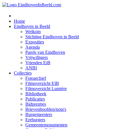
Home
Eindhoven in Beeld
Welkom
Stichting Eindhoven in Beeld
Exposities
Agenda
Parels van Eindhoven
Vrijwilligers
Vrienden EiB
ANBI
Collecties
Fotoarchief
Filmoverzicht EIB
Filmoverzicht Lumière
Bibliotheek
Publicaties
Bidprentjes
Brievenhoofden/nota's
Burgemeesters
Ereburgers
Gemeentemonumenten