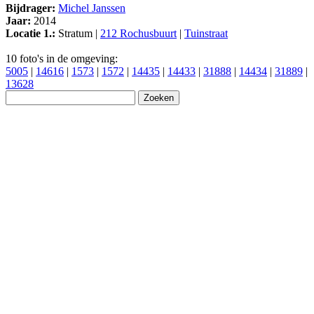
Bijdrager:
Michel Janssen
Jaar:
2014
Locatie 1.:
Stratum |
212 Rochusbuurt
|
Tuinstraat
10 foto's in de omgeving:
5005
|
14616
|
1573
|
1572
|
14435
|
14433
|
31888
|
14434
|
31889
|
13628