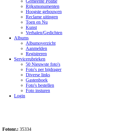
Gemeente Politie
Rijksmonumenten
Hoogste gebouwen
Reclame uitingen
Toen en Nu
Kunst
Verhalen/Gedichten
Albums
Albumoverzicht
Aanmelden
Registreren
Servicerubrieken
50 Nieuwste foto's
Foto's per bijdrager
Diverse links
Gastenboek
Foto's bestellen
Foto insturen
Login
Fotonr.:
35334