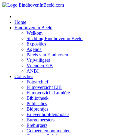
Home
Eindhoven in Beeld
Welkom
Stichting Eindhoven in Beeld
Exposities
Agenda
Parels van Eindhoven
Vrijwilligers
Vrienden EiB
ANBI
Collecties
Fotoarchief
Filmoverzicht EIB
Filmoverzicht Lumière
Bibliotheek
Publicaties
Bidprentjes
Brievenhoofden/nota's
Burgemeesters
Ereburgers
Gemeentemonumenten