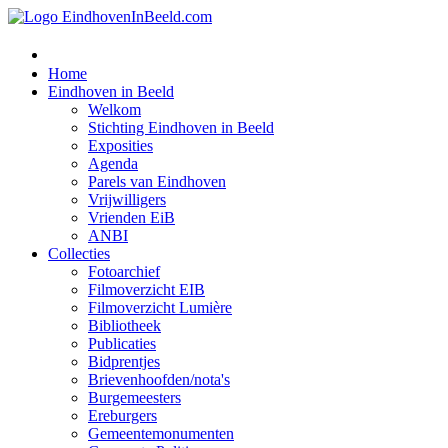
Home
Eindhoven in Beeld
Welkom
Stichting Eindhoven in Beeld
Exposities
Agenda
Parels van Eindhoven
Vrijwilligers
Vrienden EiB
ANBI
Collecties
Fotoarchief
Filmoverzicht EIB
Filmoverzicht Lumière
Bibliotheek
Publicaties
Bidprentjes
Brievenhoofden/nota's
Burgemeesters
Ereburgers
Gemeentemonumenten