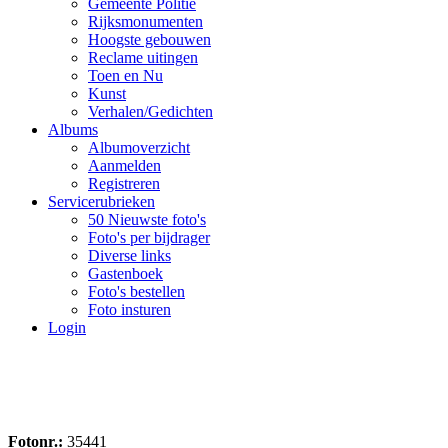
Gemeente Politie
Rijksmonumenten
Hoogste gebouwen
Reclame uitingen
Toen en Nu
Kunst
Verhalen/Gedichten
Albums
Albumoverzicht
Aanmelden
Registreren
Servicerubrieken
50 Nieuwste foto's
Foto's per bijdrager
Diverse links
Gastenboek
Foto's bestellen
Foto insturen
Login
Fotonr.:
35441