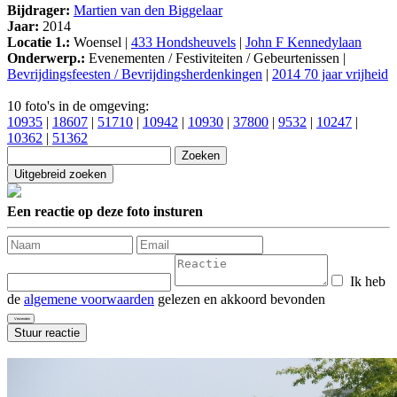
Bijdrager:
Martien van den Biggelaar
Jaar:
2014
Locatie 1.:
Woensel |
433 Hondsheuvels
|
John F Kennedylaan
Onderwerp.:
Evenementen / Festiviteiten / Gebeurtenissen |
Bevrijdingsfeesten / Bevrijdingsherdenkingen
|
2014 70 jaar vrijheid
10 foto's in de omgeving:
10935
|
18607
|
51710
|
10942
|
10930
|
37800
|
9532
|
10247
|
10362
|
51362
Een reactie op deze foto insturen
Ik heb
de
algemene voorwaarden
gelezen en akkoord bevonden