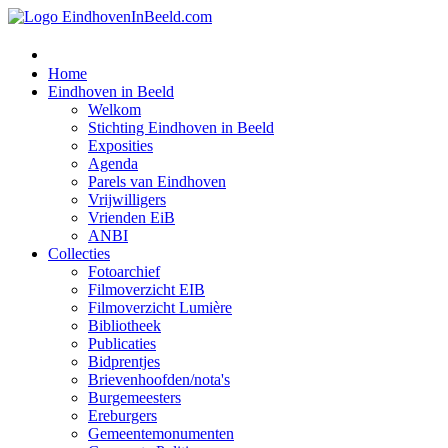
Home
Eindhoven in Beeld
Welkom
Stichting Eindhoven in Beeld
Exposities
Agenda
Parels van Eindhoven
Vrijwilligers
Vrienden EiB
ANBI
Collecties
Fotoarchief
Filmoverzicht EIB
Filmoverzicht Lumière
Bibliotheek
Publicaties
Bidprentjes
Brievenhoofden/nota's
Burgemeesters
Ereburgers
Gemeentemonumenten