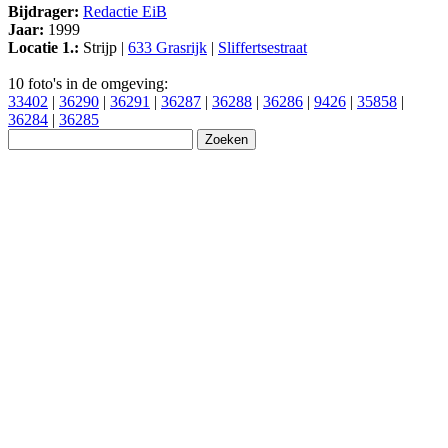
Bijdrager:
Redactie EiB
Jaar:
1999
Locatie 1.:
Strijp |
633 Grasrijk
|
Sliffertsestraat
10 foto's in de omgeving:
33402
|
36290
|
36291
|
36287
|
36288
|
36286
|
9426
|
35858
|
36284
|
36285