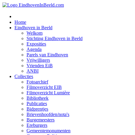
Home
Eindhoven in Beeld
Welkom
Stichting Eindhoven in Beeld
Exposities
Agenda
Parels van Eindhoven
Vrijwilligers
Vrienden EiB
ANBI
Collecties
Fotoarchief
Filmoverzicht EIB
Filmoverzicht Lumière
Bibliotheek
Publicaties
Bidprentjes
Brievenhoofden/nota's
Burgemeesters
Ereburgers
Gemeentemonumenten