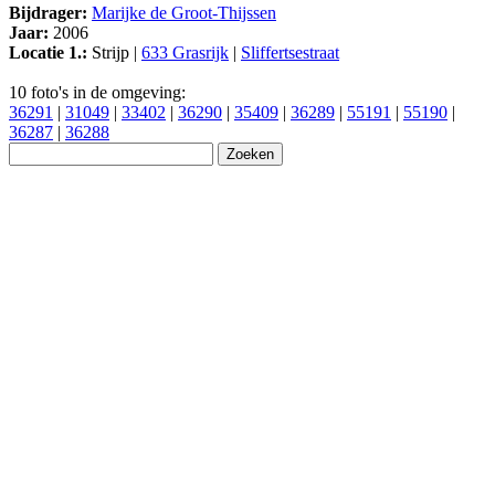
Bijdrager:
Marijke de Groot-Thijssen
Jaar:
2006
Locatie 1.:
Strijp |
633 Grasrijk
|
Sliffertsestraat
10 foto's in de omgeving:
36291
|
31049
|
33402
|
36290
|
35409
|
36289
|
55191
|
55190
|
36287
|
36288