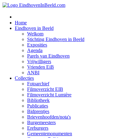
Home
Eindhoven in Beeld
Welkom
Stichting Eindhoven in Beeld
Exposities
Agenda
Parels van Eindhoven
Vrijwilligers
Vrienden EiB
ANBI
Collecties
Fotoarchief
Filmoverzicht EIB
Filmoverzicht Lumière
Bibliotheek
Publicaties
Bidprentjes
Brievenhoofden/nota's
Burgemeesters
Ereburgers
Gemeentemonumenten