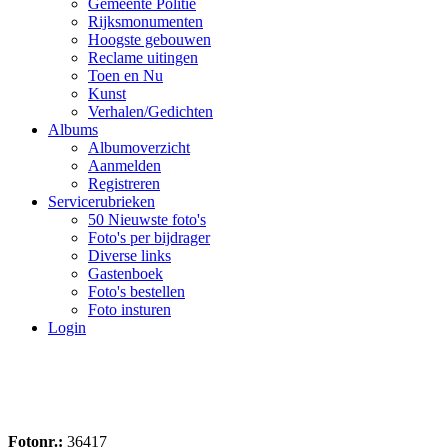
Gemeente Politie
Rijksmonumenten
Hoogste gebouwen
Reclame uitingen
Toen en Nu
Kunst
Verhalen/Gedichten
Albums
Albumoverzicht
Aanmelden
Registreren
Servicerubrieken
50 Nieuwste foto's
Foto's per bijdrager
Diverse links
Gastenboek
Foto's bestellen
Foto insturen
Login
Fotonr.:
36417