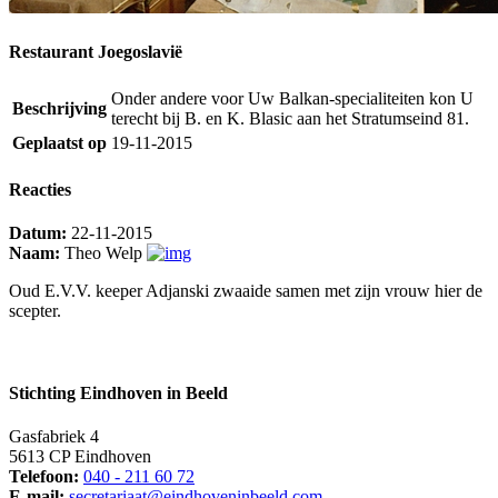
Restaurant Joegoslavië
Onder andere voor Uw Balkan-specialiteiten kon U
Beschrijving
terecht bij B. en K. Blasic aan het Stratumseind 81.
Geplaatst op
19-11-2015
Reacties
Datum:
22-11-2015
Naam:
Theo Welp
Oud E.V.V. keeper Adjanski zwaaide samen met zijn vrouw hier de
scepter.
Stichting Eindhoven in Beeld
Gasfabriek 4
5613 CP Eindhoven
Telefoon:
040 - 211 60 72
E-mail:
secretariaat@eindhoveninbeeld.com