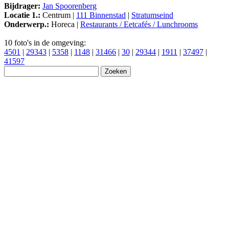
Bijdrager:
Jan Spoorenberg
Locatie 1.:
Centrum |
111 Binnenstad
|
Stratumseind
Onderwerp.:
Horeca |
Restaurants / Eetcafés / Lunchrooms
10 foto's in de omgeving:
4501
|
29343
|
5358
|
1148
|
31466
|
30
|
29344
|
1911
|
37497
|
41597