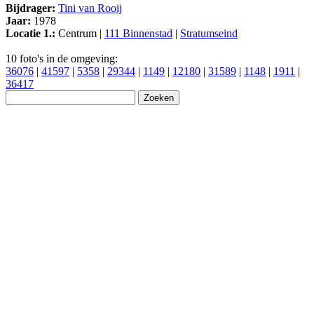
Bijdrager:
Tini van Rooij
Jaar:
1978
Locatie 1.:
Centrum |
111 Binnenstad
|
Stratumseind
10 foto's in de omgeving:
36076
|
41597
|
5358
|
29344
|
1149
|
12180
|
31589
|
1148
|
1911
|
36417