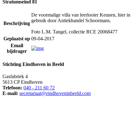
Stratumseind 81
De voormalige villa van leerlooier Keunen, hier in
gebruik door Antiekhandel Schoormans.
Beschrijving
Foto L.M. Tangel, collectie RCE 20068477
Geplaatst op
09-04-2017
Email
bijdrager
Stichting Eindhoven in Beeld
Gasfabriek 4
5613 CP Eindhoven
Telefoon:
040 - 211 60 72
E-mail:
secretariaat@eindhoveninbeeld.com