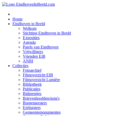
Home
Eindhoven in Beeld
Welkom
Stichting Eindhoven in Beeld
Exposities
Agenda
Parels van Eindhoven
Vrijwilligers
Vrienden EiB
ANBI
Collecties
Fotoarchief
Filmoverzicht EIB
Filmoverzicht Lumière
Bibliotheek
Publicaties
Bidprentjes
Brievenhoofden/nota's
Burgemeesters
Ereburgers
Gemeentemonumenten