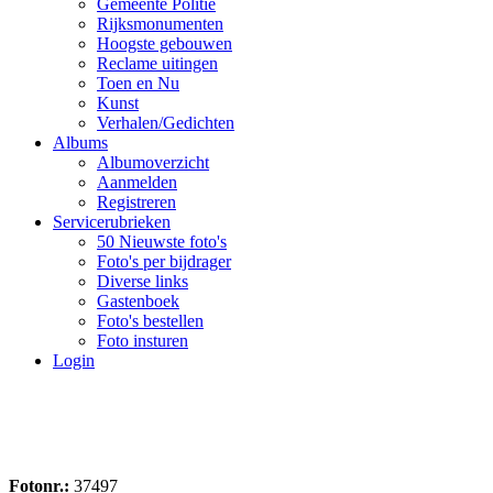
Gemeente Politie
Rijksmonumenten
Hoogste gebouwen
Reclame uitingen
Toen en Nu
Kunst
Verhalen/Gedichten
Albums
Albumoverzicht
Aanmelden
Registreren
Servicerubrieken
50 Nieuwste foto's
Foto's per bijdrager
Diverse links
Gastenboek
Foto's bestellen
Foto insturen
Login
Fotonr.:
37497