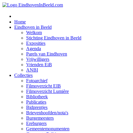
Home
Eindhoven in Beeld
Welkom
Stichting Eindhoven in Beeld
Exposities
Agenda
Parels van Eindhoven
Vrijwilligers
Vrienden EiB
ANBI
Collecties
Fotoarchief
Filmoverzicht EIB
Filmoverzicht Lumière
Bibliotheek
Publicaties
Bidprentjes
Brievenhoofden/nota's
Burgemeesters
Ereburgers
Gemeentemonumenten