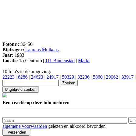
Fotonr.:
36456
Bijdrager:
Laurens Mulkens
Jaar:
1933
Locatie 1.:
Centrum |
111 Binnenstad
|
Markt
10 foto's in de omgeving:
22223
|
6286
|
24623
|
24917
|
50329
|
32236
|
5860
|
29062
|
33917
Een reactie op deze foto insturen
algemene voorwaarden
gelezen en akkoord bevonden