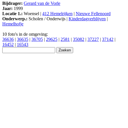
Bijdrager:
Gerard van de Vorle
Jaar:
1999
Locatie 1.:
Woensel |
412 Hemelrijken
|
Nieuwe Fellenoord
Onderwerp.:
Scholen / Onderwijs |
Kinderdagverblijven
|
Hemelhofje
10 foto's in de omgeving:
36636
|
36635
|
36705
|
29625
|
2581
|
35082
|
37227
|
37142
|
16452
|
16543