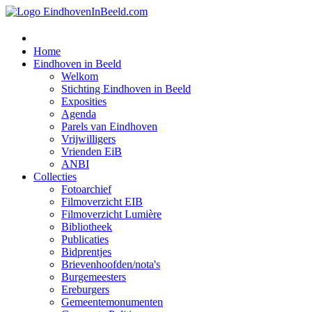
Home
Eindhoven in Beeld
Welkom
Stichting Eindhoven in Beeld
Exposities
Agenda
Parels van Eindhoven
Vrijwilligers
Vrienden EiB
ANBI
Collecties
Fotoarchief
Filmoverzicht EIB
Filmoverzicht Lumière
Bibliotheek
Publicaties
Bidprentjes
Brievenhoofden/nota's
Burgemeesters
Ereburgers
Gemeentemonumenten