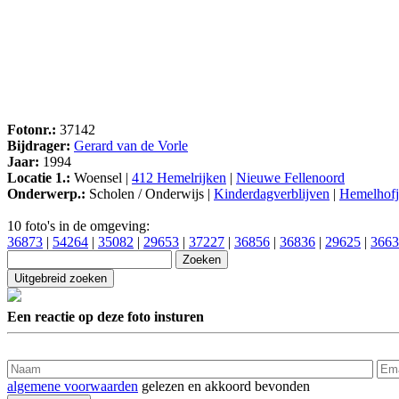
Fotonr.:
37142
Bijdrager:
Gerard van de Vorle
Jaar:
1994
Locatie 1.:
Woensel |
412 Hemelrijken
|
Nieuwe Fellenoord
Onderwerp.:
Scholen / Onderwijs |
Kinderdagverblijven
|
Hemelhofj
10 foto's in de omgeving:
36873
|
54264
|
35082
|
29653
|
37227
|
36856
|
36836
|
29625
|
3663
Een reactie op deze foto insturen
algemene voorwaarden
gelezen en akkoord bevonden