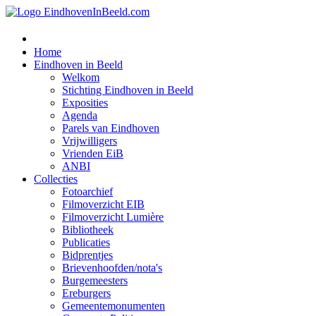
Home
Eindhoven in Beeld
Welkom
Stichting Eindhoven in Beeld
Exposities
Agenda
Parels van Eindhoven
Vrijwilligers
Vrienden EiB
ANBI
Collecties
Fotoarchief
Filmoverzicht EIB
Filmoverzicht Lumière
Bibliotheek
Publicaties
Bidprentjes
Brievenhoofden/nota's
Burgemeesters
Ereburgers
Gemeentemonumenten