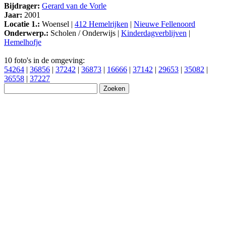
Bijdrager:
Gerard van de Vorle
Jaar:
2001
Locatie 1.:
Woensel |
412 Hemelrijken
|
Nieuwe Fellenoord
Onderwerp.:
Scholen / Onderwijs |
Kinderdagverblijven
|
Hemelhofje
10 foto's in de omgeving:
54264
|
36856
|
37242
|
36873
|
16666
|
37142
|
29653
|
35082
|
36558
|
37227