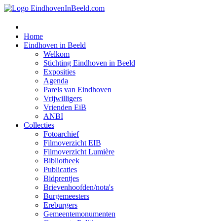
Home
Eindhoven in Beeld
Welkom
Stichting Eindhoven in Beeld
Exposities
Agenda
Parels van Eindhoven
Vrijwilligers
Vrienden EiB
ANBI
Collecties
Fotoarchief
Filmoverzicht EIB
Filmoverzicht Lumière
Bibliotheek
Publicaties
Bidprentjes
Brievenhoofden/nota's
Burgemeesters
Ereburgers
Gemeentemonumenten