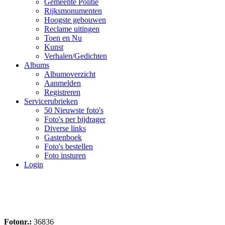
Gemeente Politie
Rijksmonumenten
Hoogste gebouwen
Reclame uitingen
Toen en Nu
Kunst
Verhalen/Gedichten
Albums
Albumoverzicht
Aanmelden
Registreren
Servicerubrieken
50 Nieuwste foto's
Foto's per bijdrager
Diverse links
Gastenboek
Foto's bestellen
Foto insturen
Login
Fotonr.:
36836