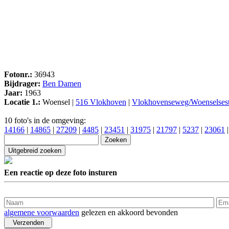
Fotonr.:
36943
Bijdrager:
Ben Damen
Jaar:
1963
Locatie 1.:
Woensel |
516 Vlokhoven
|
Vlokhovenseweg/Woenselsest
10 foto's in de omgeving:
14166
|
14865
|
27209
|
4485
|
23451
|
31975
|
21797
|
5237
|
23061
Een reactie op deze foto insturen
algemene voorwaarden
gelezen en akkoord bevonden