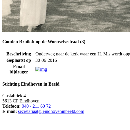
Gouden Bruiloft op de Woenselsestraat (3)
Beschrijving
Onderweg naar de kerk waar een H. Mis wordt opged
Geplaatst op
30-06-2016
Email
bijdrager
Stichting Eindhoven in Beeld
Gasfabriek 4
5613 CP Eindhoven
Telefoon:
040 - 211 60 72
E-mail:
secretariaat@eindhoveninbeeld.com