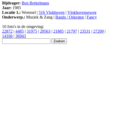
Bijdrager:
Ben Brekelmans
Jaar:
1985
Locatie 1.:
Woensel |
516 Vlokhoven
|
Vlokhovenseweg
Onderwerp.:
Muziek & Zang |
Bands / Orkesten
|
Fancy
10 foto's in de omgeving:
22872
|
4485
|
31975
|
29563
|
21885
|
21797
|
23531
|
27209
|
14166
|
36943