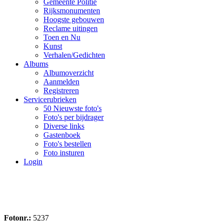
Gemeente Politie
Rijksmonumenten
Hoogste gebouwen
Reclame uitingen
Toen en Nu
Kunst
Verhalen/Gedichten
Albums
Albumoverzicht
Aanmelden
Registreren
Servicerubrieken
50 Nieuwste foto's
Foto's per bijdrager
Diverse links
Gastenboek
Foto's bestellen
Foto insturen
Login
Fotonr.:
5237