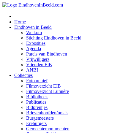
Home
Eindhoven in Beeld
Welkom
Stichting Eindhoven in Beeld
Exposities
Agenda
Parels van Eindhoven
Vrijwilligers
Vrienden EiB
ANBI
Collecties
Fotoarchief
Filmoverzicht EIB
Filmoverzicht Lumière
Bibliotheek
Publicaties
Bidprentjes
Brievenhoofden/nota's
Burgemeesters
Ereburgers
Gemeentemonumenten