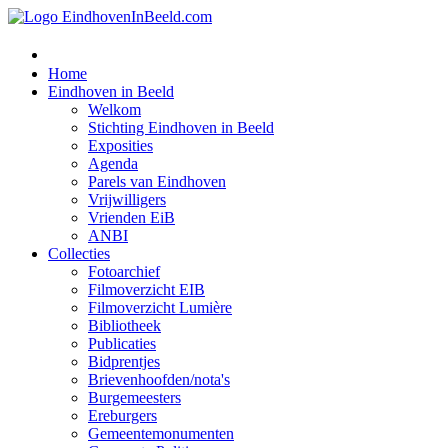
Home
Eindhoven in Beeld
Welkom
Stichting Eindhoven in Beeld
Exposities
Agenda
Parels van Eindhoven
Vrijwilligers
Vrienden EiB
ANBI
Collecties
Fotoarchief
Filmoverzicht EIB
Filmoverzicht Lumière
Bibliotheek
Publicaties
Bidprentjes
Brievenhoofden/nota's
Burgemeesters
Ereburgers
Gemeentemonumenten