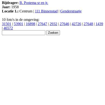
Bijdrager:
B. Postema sr en jr.
Jaar:
1958
Locatie 1.:
Centrum |
111 Binnenstad
|
Genderstraatje
10 foto's in de omgeving:
31501
|
53901
|
16898
|
27647
|
2932
|
27646
|
42726
|
27648
|
1439
|
46572