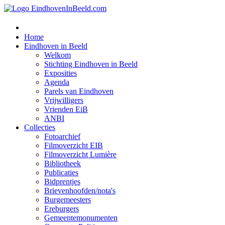
Home
Eindhoven in Beeld
Welkom
Stichting Eindhoven in Beeld
Exposities
Agenda
Parels van Eindhoven
Vrijwilligers
Vrienden EiB
ANBI
Collecties
Fotoarchief
Filmoverzicht EIB
Filmoverzicht Lumière
Bibliotheek
Publicaties
Bidprentjes
Brievenhoofden/nota's
Burgemeesters
Ereburgers
Gemeentemonumenten